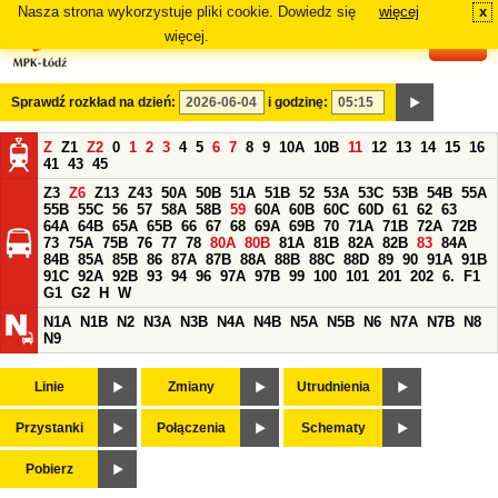
Nasza strona wykorzystuje pliki cookie. Dowiedz się
więcej
x
#
więcej.
Sprawdź rozkład na dzień:
i godzinę:
Z
Z1
Z2
0
1
2
3
4
5
6
7
8
9
10A
10B
11
12
13
14
15
16
41
43
45
Z3
Z6
Z13
Z43
50A
50B
51A
51B
52
53A
53C
53B
54B
55A
55B
55C
56
57
58A
58B
59
60A
60B
60C
60D
61
62
63
64A
64B
65A
65B
66
67
68
69A
69B
70
71A
71B
72A
72B
73
75A
75B
76
77
78
80A
80B
81A
81B
82A
82B
83
84A
84B
85A
85B
86
87A
87B
88A
88B
88C
88D
89
90
91A
91B
91C
92A
92B
93
94
96
97A
97B
99
100
101
201
202
6.
F1
G1
G2
H
W
N1A
N1B
N2
N3A
N3B
N4A
N4B
N5A
N5B
N6
N7A
N7B
N8
N9
Linie
Zmiany
Utrudnienia
Przystanki
Połączenia
Schematy
Pobierz