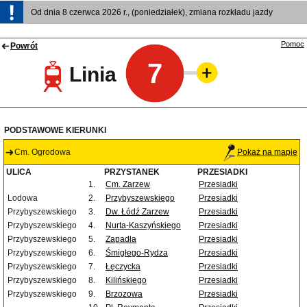
Od dnia 8 czerwca 2026 r., (poniedziałek), zmiana rozkładu jazdy
Pomoc
Powrót
7
Linia
PODSTAWOWE KIERUNKI
Cm. Ogrodowa
Pokaż na mapie
ULICA
PRZYSTANEK
PRZESIADKI
1.
Cm. Zarzew
Przesiadki
Lodowa
2.
Przybyszewskiego
Przesiadki
Przybyszewskiego
3.
Dw. Łódź Zarzew
Przesiadki
Przybyszewskiego
4.
Nurta-Kaszyńskiego
Przesiadki
Przybyszewskiego
5.
Zapadła
Przesiadki
Przybyszewskiego
6.
Śmigłego-Rydza
Przesiadki
Przybyszewskiego
7.
Łęczycka
Przesiadki
Przybyszewskiego
8.
Kilińskiego
Przesiadki
Przybyszewskiego
9.
Brzozowa
Przesiadki