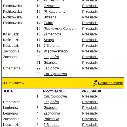
10.
Pl. Reymonta
Przesiadki
Piotrkowska
11.
Czerwona
Przesiadki
Piotrkowska
12.
Pl. Katedralny
Przesiadki
Piotrkowska
13.
Brzeźna
Przesiadki
Piotrkowska
14.
Żwirki
Przesiadki
15.
Piotrkowska Centrum
Przesiadki
Kościuszki
16.
Zamenhofa
Przesiadki
Kościuszki
17.
Struga
Przesiadki
Kościuszki
18.
6 Sierpnia
Przesiadki
Zachodnia
19.
Więckowskiego
Przesiadki
Zachodnia
20.
Legionów
Przesiadki
21.
Gdańska
Przesiadki
Cmentarna
22.
Legionów
Przesiadki
23.
Cm. Ogrodowa
Cm. Zarzew
Pokaż na mapie
ULICA
PRZYSTANEK
PRZESIADKI
1.
Cm. Ogrodowa
Przesiadki
Cmentarna
2.
Legionów
Przesiadki
Legionów
3.
Gdańska
Przesiadki
Legionów
4.
Zachodnia
Przesiadki
Zachodnia
5.
Próchnika
Przesiadki
Kościuszki
6.
6 Sierpnia
Przesiadki