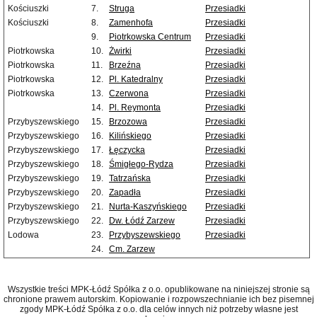
Kościuszki
7.
Struga
Przesiadki
Kościuszki
8.
Zamenhofa
Przesiadki
9.
Piotrkowska Centrum
Przesiadki
Piotrkowska
10.
Żwirki
Przesiadki
Piotrkowska
11.
Brzeźna
Przesiadki
Piotrkowska
12.
Pl. Katedralny
Przesiadki
Piotrkowska
13.
Czerwona
Przesiadki
14.
Pl. Reymonta
Przesiadki
Przybyszewskiego
15.
Brzozowa
Przesiadki
Przybyszewskiego
16.
Kilińskiego
Przesiadki
Przybyszewskiego
17.
Łęczycka
Przesiadki
Przybyszewskiego
18.
Śmigłego-Rydza
Przesiadki
Przybyszewskiego
19.
Tatrzańska
Przesiadki
Przybyszewskiego
20.
Zapadła
Przesiadki
Przybyszewskiego
21.
Nurta-Kaszyńskiego
Przesiadki
Przybyszewskiego
22.
Dw. Łódź Zarzew
Przesiadki
Lodowa
23.
Przybyszewskiego
Przesiadki
24.
Cm. Zarzew
Wszystkie treści MPK-Łódź Spółka z o.o. opublikowane na niniejszej stronie są
chronione prawem autorskim. Kopiowanie i rozpowszechnianie ich bez pisemnej
zgody MPK-Łódź Spółka z o.o. dla celów innych niż potrzeby własne jest