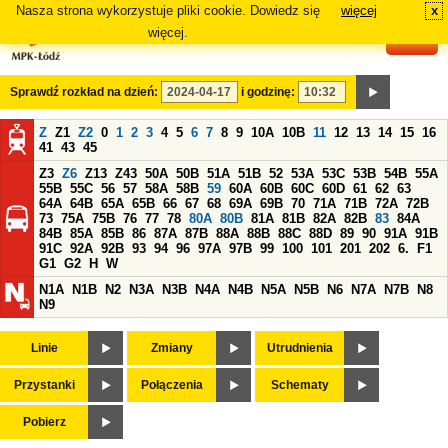
Nasza strona wykorzystuje pliki cookie. Dowiedz się
więcej
x
#
więcej.
Sprawdź rozkład na dzień:
i godzinę:
Z
Z1
Z2
0
1
2
3
4
5
6
7
8
9
10A
10B
11
12
13
14
15
16
41
43
45
Z3
Z6
Z13
Z43
50A
50B
51A
51B
52
53A
53C
53B
54B
55A
55B
55C
56
57
58A
58B
59
60A
60B
60C
60D
61
62
63
64A
64B
65A
65B
66
67
68
69A
69B
70
71A
71B
72A
72B
73
75A
75B
76
77
78
80A
80B
81A
81B
82A
82B
83
84A
84B
85A
85B
86
87A
87B
88A
88B
88C
88D
89
90
91A
91B
91C
92A
92B
93
94
96
97A
97B
99
100
101
201
202
6.
F1
G1
G2
H
W
N1A
N1B
N2
N3A
N3B
N4A
N4B
N5A
N5B
N6
N7A
N7B
N8
N9
Linie
Zmiany
Utrudnienia
Przystanki
Połączenia
Schematy
Pobierz