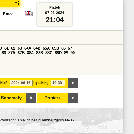
x
Piątek
07-08-2026
Praca
21:04
D
61
62
63
64A
64B
65A
65B
66
67
86
87A
87B
88A
88B
88C
88D
89
90
zień:
i godzinę:
Schematy
Pobierz
ozpowszechnianie ich bez pisemnej zgody MPK-