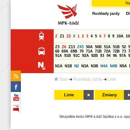
Na
Rozkłady jazdy
Dl
Z
Z1
Z2
0
1
2
3
4
5
6
7
8
9
10A
1
Z3
Z6
Z13
Z43
50A
50B
51A
51B
52
68
69A
69B
70
71A
71B
72A
72B
73
91A
91B
91C
92A
92B
93
94
96
97A
N1A
N1B
N2
N3A
N3B
N4A
N4B
N5A
Start
Rozkłady jazdy
Linie
Linie
Zmiany
Wszystkie treści MPK-Łódź Spółka z o.o. op