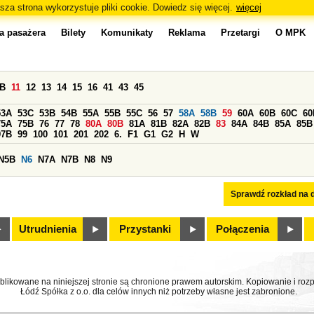
sza strona wykorzystuje pliki cookie. Dowiedz się więcej.
więcej
a pasażera
Bilety
Komunikaty
Reklama
Przetargi
O MPK
0B
11
12
13
14
15
16
41
43
45
53A
53C
53B
54B
55A
55B
55C
56
57
58A
58B
59
60A
60B
60C
60
75A
75B
76
77
78
80A
80B
81A
81B
82A
82B
83
84A
84B
85A
85B
97B
99
100
101
201
202
6.
F1
G1
G2
H
W
N5B
N6
N7A
N7B
N8
N9
Sprawdź rozkład na d
Utrudnienia
Przystanki
Połączenia
ublikowane na niniejszej stronie są chronione prawem autorskim. Kopiowanie i r
Łódź Spółka z o.o. dla celów innych niż potrzeby własne jest zabronione.