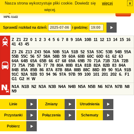
Nasza strona wykorzystuje pliki cookie. Dowiedz się
więcej
x
#
więcej.
Sprawdź rozkład na dzień:
i godzinę:
Z
Z1
Z2
0
1
2
3
4
5
6
7
8
9
10A
10B
11
12
13
14
15
16
41
43
45
Z3
Z6
Z13
Z43
50A
50B
51A
51B
52
53A
53C
53B
54B
55A
55B
55C
56
57
58A
58B
59
60A
60B
60C
60D
61
62
63
64A
64B
65A
65B
66
67
68
69A
69B
70
71A
71B
72A
72B
73
75A
75B
76
77
78
80A
80B
81A
81B
82A
82B
83
84A
84B
85A
85B
86
87A
87B
88A
88B
88C
88D
89
90
91A
91B
91C
92A
92B
93
94
96
97A
97B
99
100
101
201
202
6.
F1
G1
G2
H
W
N1A
N1B
N2
N3A
N3B
N4A
N4B
N5A
N5B
N6
N7A
N7B
N8
N9
Linie
Zmiany
Utrudnienia
Przystanki
Połączenia
Schematy
Pobierz