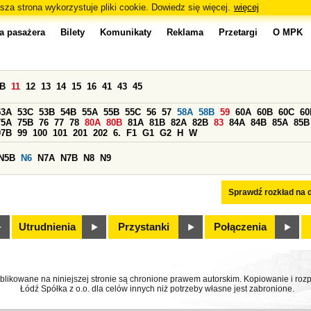
sza strona wykorzystuje pliki cookie. Dowiedz się więcej.
więcej
a pasażera
Bilety
Komunikaty
Reklama
Przetargi
O MPK
0B
11
12
13
14
15
16
41
43
45
53A
53C
53B
54B
55A
55B
55C
56
57
58A
58B
59
60A
60B
60C
60
75A
75B
76
77
78
80A
80B
81A
81B
82A
82B
83
84A
84B
85A
85B
97B
99
100
101
201
202
6.
F1
G1
G2
H
W
N5B
N6
N7A
N7B
N8
N9
Sprawdź rozkład na d
Utrudnienia
Przystanki
Połączenia
ublikowane na niniejszej stronie są chronione prawem autorskim. Kopiowanie i r
Łódź Spółka z o.o. dla celów innych niż potrzeby własne jest zabronione.