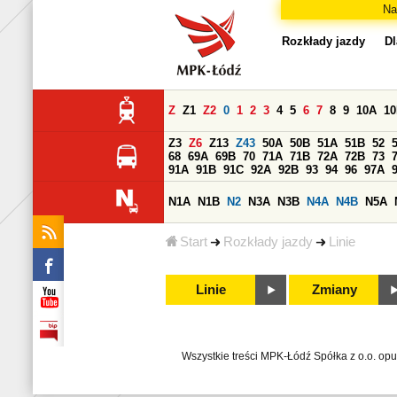
Na
Rozkłady jazdy
Dl
Z
Z1
Z2
0
1
2
3
4
5
6
7
8
9
10A
1
Z3
Z6
Z13
Z43
50A
50B
51A
51B
52
68
69A
69B
70
71A
71B
72A
72B
73
91A
91B
91C
92A
92B
93
94
96
97A
N1A
N1B
N2
N3A
N3B
N4A
N4B
N5A
Start
Rozkłady jazdy
Linie
Linie
Zmiany
Wszystkie treści MPK-Łódź Spółka z o.o. op