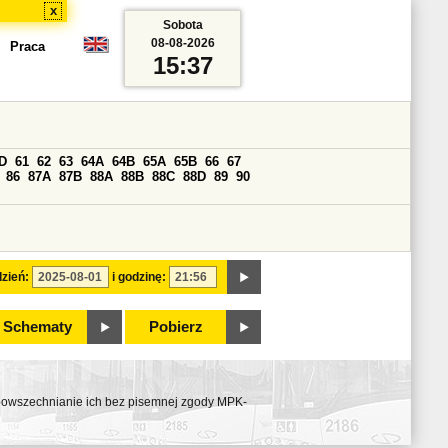
x
Sobota
08-08-2026
Praca
15:37
D
61
62
63
64A
64B
65A
65B
66
67
86
87A
87B
88A
88B
88C
88D
89
90
zień:
i godzinę:
Schematy
Pobierz
ozpowszechnianie ich bez pisemnej zgody MPK-