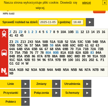
Nasza strona wykorzystuje pliki cookie. Dowiedz się
więcej
x
#
więcej.
Sprawdź rozkład na dzień:
i godzinę:
Z
Z1
Z2
0
1
2
3
4
5
6
7
8
9
10A
10B
11
12
13
14
15
16
41
43
45
Z3
Z6
Z13
Z43
50A
50B
51A
51B
52
53A
53C
53B
54B
55A
55B
55C
56
57
58A
58B
59
60A
60B
60C
60D
61
62
63
64A
64B
65A
65B
66
67
68
69A
69B
70
71A
71B
72A
72B
73
75A
75B
76
77
78
80A
80B
81A
81B
82A
82B
83
84A
84B
85A
85B
86
87A
87B
88A
88B
88C
88D
89
90
91A
91B
91C
92A
92B
93
94
96
97A
97B
99
100
101
201
202
6.
F1
G1
G2
H
W
N1A
N1B
N2
N3A
N3B
N4A
N4B
N5A
N5B
N6
N7A
N7B
N8
N9
Linie
Zmiany
Utrudnienia
Przystanki
Połączenia
Schematy
Pobierz