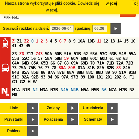
Nasza strona wykorzystuje pliki cookie. Dowiedz się
więcej
x
#
więcej.
Sprawdź rozkład na dzień:
i godzinę:
Z
Z1
Z2
0
1
2
3
4
5
6
7
8
9
10A
10B
11
12
13
14
15
16
41
43
45
Z3
Z6
Z13
Z43
50A
50B
51A
51B
52
53A
53C
53B
54B
55A
55B
55C
56
57
58A
58B
59
60A
60B
60C
60D
61
62
63
64A
64B
65A
65B
66
67
68
69A
69B
70
71A
71B
72A
72B
73
75A
75B
76
77
78
80A
80B
81A
81B
82A
82B
83
84A
84B
85A
85B
86
87A
87B
88A
88B
88C
88D
89
90
91A
91B
91C
92A
92B
93
94
96
97A
97B
99
100
101
201
202
6.
F1
G1
G2
H
W
N1A
N1B
N2
N3A
N3B
N4A
N4B
N5A
N5B
N6
N7A
N7B
N8
N9
Linie
Zmiany
Utrudnienia
Przystanki
Połączenia
Schematy
Pobierz