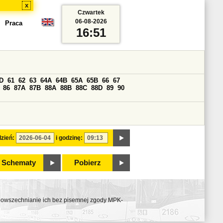
x
Czwartek
06-08-2026
Praca
16:51
D
61
62
63
64A
64B
65A
65B
66
67
86
87A
87B
88A
88B
88C
88D
89
90
zień:
i godzinę:
Schematy
Pobierz
ozpowszechnianie ich bez pisemnej zgody MPK-