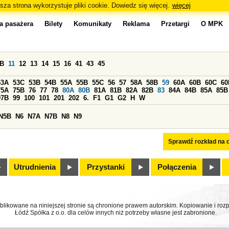
sza strona wykorzystuje pliki cookie. Dowiedz się więcej.
więcej
a pasażera
Bilety
Komunikaty
Reklama
Przetargi
O MPK
0B
11
12
13
14
15
16
41
43
45
53A
53C
53B
54B
55A
55B
55C
56
57
58A
58B
59
60A
60B
60C
60
75A
75B
76
77
78
80A
80B
81A
81B
82A
82B
83
84A
84B
85A
85B
97B
99
100
101
201
202
6.
F1
G1
G2
H
W
N5B
N6
N7A
N7B
N8
N9
Sprawdź rozkład na d
Utrudnienia
Przystanki
Połączenia
ublikowane na niniejszej stronie są chronione prawem autorskim. Kopiowanie i r
Łódź Spółka z o.o. dla celów innych niż potrzeby własne jest zabronione.