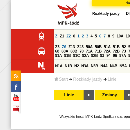
Na
Rozkłady jazdy
Dl
Z
Z1
Z2
0
1
2
3
4
5
6
7
8
9
10A
1
Z3
Z6
Z13
Z43
50A
50B
51A
51B
52
68
69A
69B
70
71A
71B
72A
72B
73
91A
91B
91C
92A
92B
93
94
96
97A
N1A
N1B
N2
N3A
N3B
N4A
N4B
N5A
Start
Rozkłady jazdy
Linie
Linie
Zmiany
Wszystkie treści MPK-Łódź Spółka z o.o. op