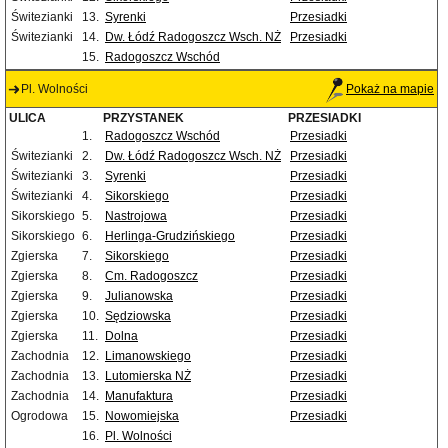
Świtezianki
13.
Syrenki
Przesiadki
Świtezianki
14.
Dw. Łódź Radogoszcz Wsch. NŻ
Przesiadki
15.
Radogoszcz Wschód
Pl. Wolności
Pokaż na mapie
ULICA
PRZYSTANEK
PRZESIADKI
1.
Radogoszcz Wschód
Przesiadki
Świtezianki
2.
Dw. Łódź Radogoszcz Wsch. NŻ
Przesiadki
Świtezianki
3.
Syrenki
Przesiadki
Świtezianki
4.
Sikorskiego
Przesiadki
Sikorskiego
5.
Nastrojowa
Przesiadki
Sikorskiego
6.
Herlinga-Grudzińskiego
Przesiadki
Zgierska
7.
Sikorskiego
Przesiadki
Zgierska
8.
Cm. Radogoszcz
Przesiadki
Zgierska
9.
Julianowska
Przesiadki
Zgierska
10.
Sędziowska
Przesiadki
Zgierska
11.
Dolna
Przesiadki
Zachodnia
12.
Limanowskiego
Przesiadki
Zachodnia
13.
Lutomierska NŻ
Przesiadki
Zachodnia
14.
Manufaktura
Przesiadki
Ogrodowa
15.
Nowomiejska
Przesiadki
16.
Pl. Wolności