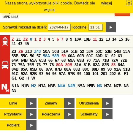
Nasza strona wykorzystuje pliki cookie. Dowiedz się
więcej
x
#
więcej.
Sprawdź rozkład na dzień:
i godzinę:
Z
Z1
Z2
0
1
2
3
4
5
6
7
8
9
10A
10B
11
12
13
14
15
16
41
43
45
Z3
Z6
Z13
Z43
50A
50B
51A
51B
52
53A
53C
53B
54B
55A
55B
55C
56
57
58A
58B
59
60A
60B
60C
60D
61
62
63
64A
64B
65A
65B
66
67
68
69A
69B
70
71A
71B
72A
72B
73
75A
75B
76
77
78
80A
80B
81A
81B
82A
82B
83
84A
84B
85A
85B
86
87A
87B
88A
88B
88C
88D
89
90
91A
91B
91C
92A
92B
93
94
96
97A
97B
99
100
101
201
202
6.
F1
G1
G2
H
W
N1A
N1B
N2
N3A
N3B
N4A
N4B
N5A
N5B
N6
N7A
N7B
N8
N9
Linie
Zmiany
Utrudnienia
Przystanki
Połączenia
Schematy
Pobierz