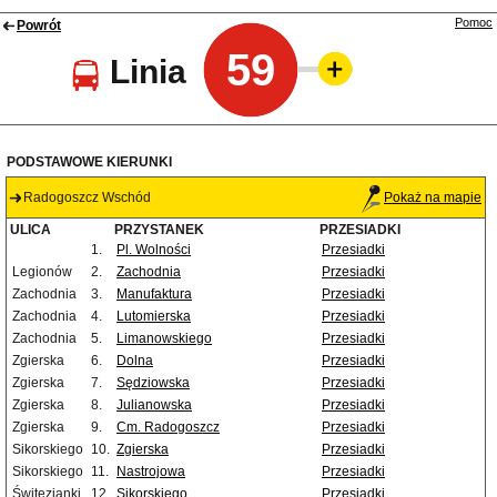
Pomoc
Powrót
59
Linia
PODSTAWOWE KIERUNKI
Radogoszcz Wschód
Pokaż na mapie
ULICA
PRZYSTANEK
PRZESIADKI
1.
Pl. Wolności
Przesiadki
Legionów
2.
Zachodnia
Przesiadki
Zachodnia
3.
Manufaktura
Przesiadki
Zachodnia
4.
Lutomierska
Przesiadki
Zachodnia
5.
Limanowskiego
Przesiadki
Zgierska
6.
Dolna
Przesiadki
Zgierska
7.
Sędziowska
Przesiadki
Zgierska
8.
Julianowska
Przesiadki
Zgierska
9.
Cm. Radogoszcz
Przesiadki
Sikorskiego
10.
Zgierska
Przesiadki
Sikorskiego
11.
Nastrojowa
Przesiadki
Świtezianki
12.
Sikorskiego
Przesiadki