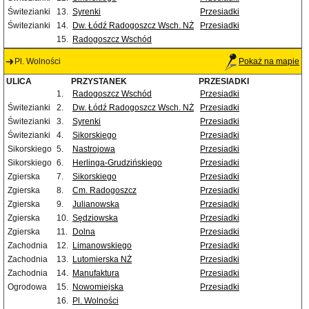
Świtezianki
13.
Syrenki
Przesiadki
Świtezianki
14.
Dw. Łódź Radogoszcz Wsch. NŻ
Przesiadki
15.
Radogoszcz Wschód
Pl. Wolności
Pokaż na mapie
ULICA
PRZYSTANEK
PRZESIADKI
1.
Radogoszcz Wschód
Przesiadki
Świtezianki
2.
Dw. Łódź Radogoszcz Wsch. NŻ
Przesiadki
Świtezianki
3.
Syrenki
Przesiadki
Świtezianki
4.
Sikorskiego
Przesiadki
Sikorskiego
5.
Nastrojowa
Przesiadki
Sikorskiego
6.
Herlinga-Grudzińskiego
Przesiadki
Zgierska
7.
Sikorskiego
Przesiadki
Zgierska
8.
Cm. Radogoszcz
Przesiadki
Zgierska
9.
Julianowska
Przesiadki
Zgierska
10.
Sędziowska
Przesiadki
Zgierska
11.
Dolna
Przesiadki
Zachodnia
12.
Limanowskiego
Przesiadki
Zachodnia
13.
Lutomierska NŻ
Przesiadki
Zachodnia
14.
Manufaktura
Przesiadki
Ogrodowa
15.
Nowomiejska
Przesiadki
16.
Pl. Wolności