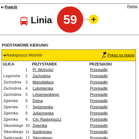
Pomoc
Powrót
59
Linia
PODSTAWOWE KIERUNKI
Radogoszcz Wschód
Pokaż na mapie
ULICA
PRZYSTANEK
PRZESIADKI
1.
Pl. Wolności
Przesiadki
Legionów
2.
Zachodnia
Przesiadki
Zachodnia
3.
Manufaktura
Przesiadki
Zachodnia
4.
Lutomierska
Przesiadki
Zachodnia
5.
Limanowskiego
Przesiadki
Zgierska
6.
Dolna
Przesiadki
Zgierska
7.
Sędziowska
Przesiadki
Zgierska
8.
Julianowska
Przesiadki
Zgierska
9.
Cm. Radogoszcz
Przesiadki
Sikorskiego
10.
Zgierska
Przesiadki
Sikorskiego
11.
Nastrojowa
Przesiadki
Świtezianki
12.
Sikorskiego
Przesiadki