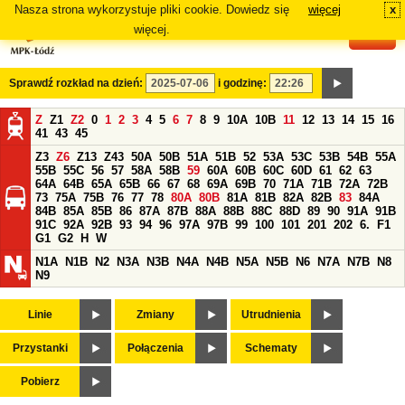
Nasza strona wykorzystuje pliki cookie. Dowiedz się
więcej
x
#
więcej.
Sprawdź rozkład na dzień:
i godzinę:
Z
Z1
Z2
0
1
2
3
4
5
6
7
8
9
10A
10B
11
12
13
14
15
16
41
43
45
Z3
Z6
Z13
Z43
50A
50B
51A
51B
52
53A
53C
53B
54B
55A
55B
55C
56
57
58A
58B
59
60A
60B
60C
60D
61
62
63
64A
64B
65A
65B
66
67
68
69A
69B
70
71A
71B
72A
72B
73
75A
75B
76
77
78
80A
80B
81A
81B
82A
82B
83
84A
84B
85A
85B
86
87A
87B
88A
88B
88C
88D
89
90
91A
91B
91C
92A
92B
93
94
96
97A
97B
99
100
101
201
202
6.
F1
G1
G2
H
W
N1A
N1B
N2
N3A
N3B
N4A
N4B
N5A
N5B
N6
N7A
N7B
N8
N9
Linie
Zmiany
Utrudnienia
Przystanki
Połączenia
Schematy
Pobierz