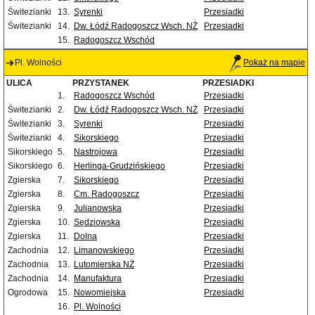
Świtezianki
13.
Syrenki
Przesiadki
Świtezianki
14.
Dw. Łódź Radogoszcz Wsch. NŻ
Przesiadki
15.
Radogoszcz Wschód
Pl. Wolności
Pokaż na mapie
ULICA
PRZYSTANEK
PRZESIADKI
1.
Radogoszcz Wschód
Przesiadki
Świtezianki
2.
Dw. Łódź Radogoszcz Wsch. NŻ
Przesiadki
Świtezianki
3.
Syrenki
Przesiadki
Świtezianki
4.
Sikorskiego
Przesiadki
Sikorskiego
5.
Nastrojowa
Przesiadki
Sikorskiego
6.
Herlinga-Grudzińskiego
Przesiadki
Zgierska
7.
Sikorskiego
Przesiadki
Zgierska
8.
Cm. Radogoszcz
Przesiadki
Zgierska
9.
Julianowska
Przesiadki
Zgierska
10.
Sędziowska
Przesiadki
Zgierska
11.
Dolna
Przesiadki
Zachodnia
12.
Limanowskiego
Przesiadki
Zachodnia
13.
Lutomierska NŻ
Przesiadki
Zachodnia
14.
Manufaktura
Przesiadki
Ogrodowa
15.
Nowomiejska
Przesiadki
16.
Pl. Wolności