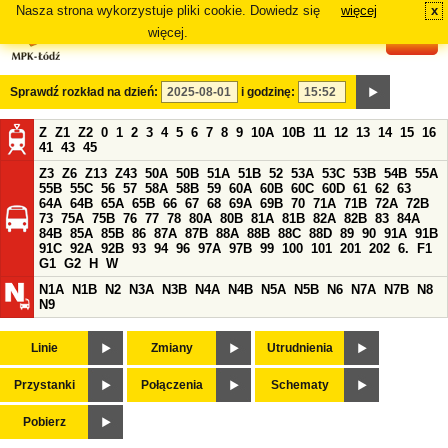
Nasza strona wykorzystuje pliki cookie. Dowiedz się
więcej
x
#
więcej.
Sprawdź rozkład na dzień:
i godzinę:
Z
Z1
Z2
0
1
2
3
4
5
6
7
8
9
10A
10B
11
12
13
14
15
16
41
43
45
Z3
Z6
Z13
Z43
50A
50B
51A
51B
52
53A
53C
53B
54B
55A
55B
55C
56
57
58A
58B
59
60A
60B
60C
60D
61
62
63
64A
64B
65A
65B
66
67
68
69A
69B
70
71A
71B
72A
72B
73
75A
75B
76
77
78
80A
80B
81A
81B
82A
82B
83
84A
84B
85A
85B
86
87A
87B
88A
88B
88C
88D
89
90
91A
91B
91C
92A
92B
93
94
96
97A
97B
99
100
101
201
202
6.
F1
G1
G2
H
W
N1A
N1B
N2
N3A
N3B
N4A
N4B
N5A
N5B
N6
N7A
N7B
N8
N9
Linie
Zmiany
Utrudnienia
Przystanki
Połączenia
Schematy
Pobierz