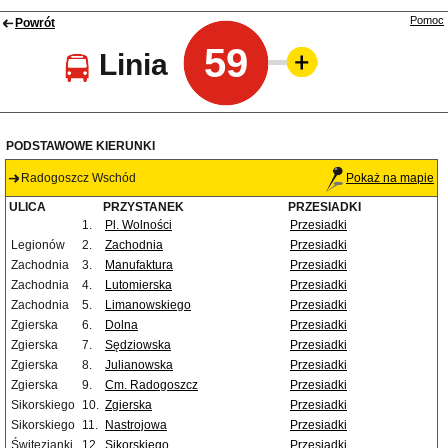
Pomoc
Powrót
59
Linia
PODSTAWOWE KIERUNKI
Radogoszcz Wschód
Pokaż na mapie
ULICA
PRZYSTANEK
PRZESIADKI
1.
Pl. Wolności
Przesiadki
Legionów
2.
Zachodnia
Przesiadki
Zachodnia
3.
Manufaktura
Przesiadki
Zachodnia
4.
Lutomierska
Przesiadki
Zachodnia
5.
Limanowskiego
Przesiadki
Zgierska
6.
Dolna
Przesiadki
Zgierska
7.
Sędziowska
Przesiadki
Zgierska
8.
Julianowska
Przesiadki
Zgierska
9.
Cm. Radogoszcz
Przesiadki
Sikorskiego
10.
Zgierska
Przesiadki
Sikorskiego
11.
Nastrojowa
Przesiadki
Świtezianki
12.
Sikorskiego
Przesiadki