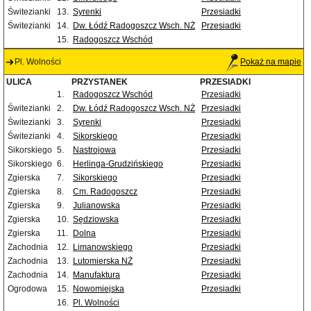
Świtezianki
13.
Syrenki
Przesiadki
Świtezianki
14.
Dw. Łódź Radogoszcz Wsch. NŻ
Przesiadki
15.
Radogoszcz Wschód
Pl. Wolności
Pokaż na mapie
ULICA
PRZYSTANEK
PRZESIADKI
1.
Radogoszcz Wschód
Przesiadki
Świtezianki
2.
Dw. Łódź Radogoszcz Wsch. NŻ
Przesiadki
Świtezianki
3.
Syrenki
Przesiadki
Świtezianki
4.
Sikorskiego
Przesiadki
Sikorskiego
5.
Nastrojowa
Przesiadki
Sikorskiego
6.
Herlinga-Grudzińskiego
Przesiadki
Zgierska
7.
Sikorskiego
Przesiadki
Zgierska
8.
Cm. Radogoszcz
Przesiadki
Zgierska
9.
Julianowska
Przesiadki
Zgierska
10.
Sędziowska
Przesiadki
Zgierska
11.
Dolna
Przesiadki
Zachodnia
12.
Limanowskiego
Przesiadki
Zachodnia
13.
Lutomierska NŻ
Przesiadki
Zachodnia
14.
Manufaktura
Przesiadki
Ogrodowa
15.
Nowomiejska
Przesiadki
16.
Pl. Wolności