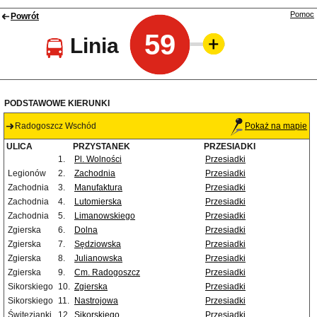
Pomoc
Powrót
59
Linia
PODSTAWOWE KIERUNKI
Radogoszcz Wschód
Pokaż na mapie
ULICA
PRZYSTANEK
PRZESIADKI
1.
Pl. Wolności
Przesiadki
Legionów
2.
Zachodnia
Przesiadki
Zachodnia
3.
Manufaktura
Przesiadki
Zachodnia
4.
Lutomierska
Przesiadki
Zachodnia
5.
Limanowskiego
Przesiadki
Zgierska
6.
Dolna
Przesiadki
Zgierska
7.
Sędziowska
Przesiadki
Zgierska
8.
Julianowska
Przesiadki
Zgierska
9.
Cm. Radogoszcz
Przesiadki
Sikorskiego
10.
Zgierska
Przesiadki
Sikorskiego
11.
Nastrojowa
Przesiadki
Świtezianki
12.
Sikorskiego
Przesiadki