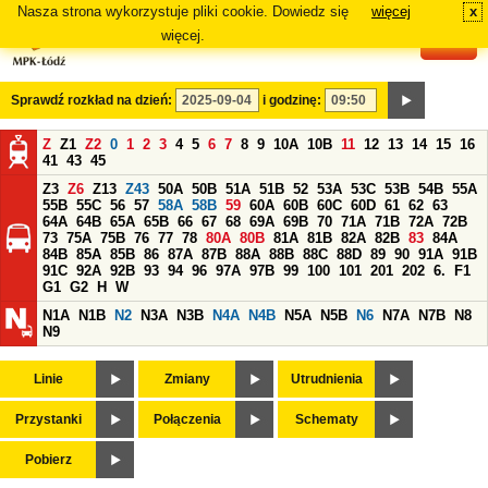
Nasza strona wykorzystuje pliki cookie. Dowiedz się
więcej
x
#
więcej.
Sprawdź rozkład na dzień:
i godzinę:
Z
Z1
Z2
0
1
2
3
4
5
6
7
8
9
10A
10B
11
12
13
14
15
16
41
43
45
Z3
Z6
Z13
Z43
50A
50B
51A
51B
52
53A
53C
53B
54B
55A
55B
55C
56
57
58A
58B
59
60A
60B
60C
60D
61
62
63
64A
64B
65A
65B
66
67
68
69A
69B
70
71A
71B
72A
72B
73
75A
75B
76
77
78
80A
80B
81A
81B
82A
82B
83
84A
84B
85A
85B
86
87A
87B
88A
88B
88C
88D
89
90
91A
91B
91C
92A
92B
93
94
96
97A
97B
99
100
101
201
202
6.
F1
G1
G2
H
W
N1A
N1B
N2
N3A
N3B
N4A
N4B
N5A
N5B
N6
N7A
N7B
N8
N9
Linie
Zmiany
Utrudnienia
Przystanki
Połączenia
Schematy
Pobierz