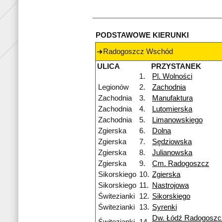
PODSTAWOWE KIERUNKI
Radogoszcz Wschód
ULICA
PRZYSTANEK
1.
Pl. Wolności
Legionów
2.
Zachodnia
Zachodnia
3.
Manufaktura
Zachodnia
4.
Lutomierska
Zachodnia
5.
Limanowskiego
Zgierska
6.
Dolna
Zgierska
7.
Sędziowska
Zgierska
8.
Julianowska
Zgierska
9.
Cm. Radogoszcz
Sikorskiego
10.
Zgierska
Sikorskiego
11.
Nastrojowa
Świtezianki
12.
Sikorskiego
Świtezianki
13.
Syrenki
Dw. Łódź Radogoszc