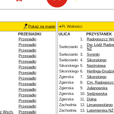
Pokaż na mapie
Pl. Wolności
PRZESIADKI
ULICA
PRZYSTANEK
Przesiadki
1.
Radogoszcz W
Przesiadki
Dw. Łódź Rado
Świtezianki
2.
NŻ
Przesiadki
Świtezianki
3.
Syrenki
Przesiadki
Świtezianki
4.
Sikorskiego
Przesiadki
Sikorskiego
5.
Nastrojowa
Przesiadki
Sikorskiego
6.
Herlinga-Grudzi
Przesiadki
Zgierska
7.
Sikorskiego
Przesiadki
Zgierska
8.
Cm. Radogoszc
Przesiadki
Zgierska
9.
Julianowska
Przesiadki
Zgierska
10.
Sędziowska
Przesiadki
Zgierska
11.
Dolna
Przesiadki
Zachodnia
12.
Limanowskiego
Przesiadki
Zachodnia
13.
Lutomierska NŻ
z Wsch.
Przesiadki