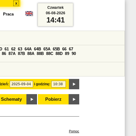
x
Czwartek
06-08-2026
Praca
14:41
D
61
62
63
64A
64B
65A
65B
66
67
86
87A
87B
88A
88B
88C
88D
89
90
zień:
i godzinę:
Schematy
Pobierz
Pomoc