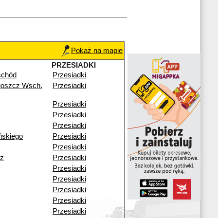
Pokaż na mapie
PRZESIADKI
schód
Przesiadki
goszcz Wsch.
Przesiadki
Przesiadki
Przesiadki
Przesiadki
ńskiego
Przesiadki
Przesiadki
z
Przesiadki
Przesiadki
Przesiadki
Przesiadki
Przesiadki
Przesiadki