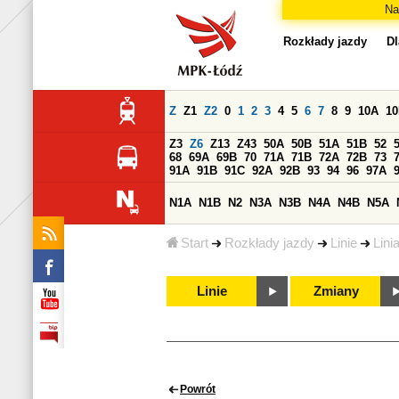
Na
Rozkłady jazdy
Dl
Z
Z1
Z2
0
1
2
3
4
5
6
7
8
9
10A
1
Z3
Z6
Z13
Z43
50A
50B
51A
51B
52
68
69A
69B
70
71A
71B
72A
72B
73
91A
91B
91C
92A
92B
93
94
96
97A
N1A
N1B
N2
N3A
N3B
N4A
N4B
N5A
Start
Rozkłady jazdy
Linie
Lini
Linie
Zmiany
Powrót