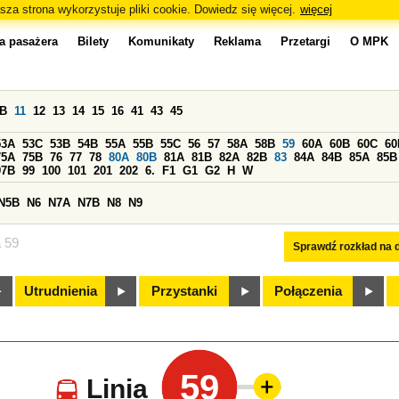
sza strona wykorzystuje pliki cookie. Dowiedz się więcej.
więcej
a pasażera
Bilety
Komunikaty
Reklama
Przetargi
O MPK
0B
11
12
13
14
15
16
41
43
45
53A
53C
53B
54B
55A
55B
55C
56
57
58A
58B
59
60A
60B
60C
60
75A
75B
76
77
78
80A
80B
81A
81B
82A
82B
83
84A
84B
85A
85B
97B
99
100
101
201
202
6.
F1
G1
G2
H
W
N5B
N6
N7A
N7B
N8
N9
a 59
Sprawdź rozkład na d
Utrudnienia
Przystanki
Połączenia
59
Linia