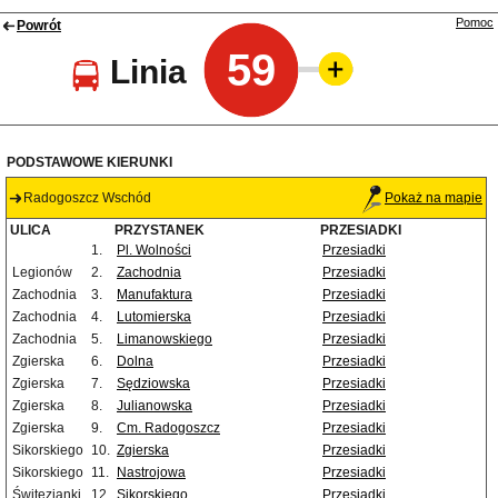
Pomoc
Powrót
59
Linia
PODSTAWOWE KIERUNKI
Radogoszcz Wschód
Pokaż na mapie
ULICA
PRZYSTANEK
PRZESIADKI
1.
Pl. Wolności
Przesiadki
Legionów
2.
Zachodnia
Przesiadki
Zachodnia
3.
Manufaktura
Przesiadki
Zachodnia
4.
Lutomierska
Przesiadki
Zachodnia
5.
Limanowskiego
Przesiadki
Zgierska
6.
Dolna
Przesiadki
Zgierska
7.
Sędziowska
Przesiadki
Zgierska
8.
Julianowska
Przesiadki
Zgierska
9.
Cm. Radogoszcz
Przesiadki
Sikorskiego
10.
Zgierska
Przesiadki
Sikorskiego
11.
Nastrojowa
Przesiadki
Świtezianki
12.
Sikorskiego
Przesiadki