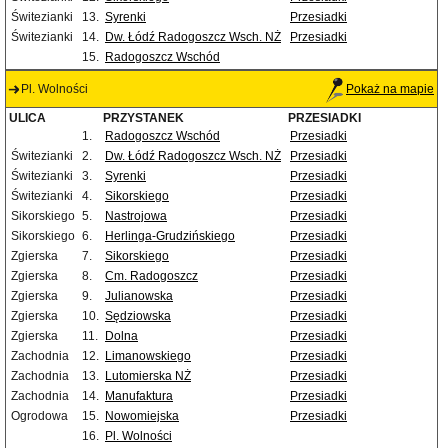
Świtezianki
13.
Syrenki
Przesiadki
Świtezianki
14.
Dw. Łódź Radogoszcz Wsch. NŻ
Przesiadki
15.
Radogoszcz Wschód
Pl. Wolności
Pokaż na mapie
ULICA
PRZYSTANEK
PRZESIADKI
1.
Radogoszcz Wschód
Przesiadki
Świtezianki
2.
Dw. Łódź Radogoszcz Wsch. NŻ
Przesiadki
Świtezianki
3.
Syrenki
Przesiadki
Świtezianki
4.
Sikorskiego
Przesiadki
Sikorskiego
5.
Nastrojowa
Przesiadki
Sikorskiego
6.
Herlinga-Grudzińskiego
Przesiadki
Zgierska
7.
Sikorskiego
Przesiadki
Zgierska
8.
Cm. Radogoszcz
Przesiadki
Zgierska
9.
Julianowska
Przesiadki
Zgierska
10.
Sędziowska
Przesiadki
Zgierska
11.
Dolna
Przesiadki
Zachodnia
12.
Limanowskiego
Przesiadki
Zachodnia
13.
Lutomierska NŻ
Przesiadki
Zachodnia
14.
Manufaktura
Przesiadki
Ogrodowa
15.
Nowomiejska
Przesiadki
16.
Pl. Wolności