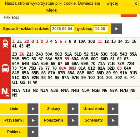
Nasza strona wykorzystuje pliki cookie. Dowiedz się
więcej
x
#
więcej.
Sprawdź rozkład na dzień:
i godzinę:
Z
Z1
Z2
0
1
2
3
4
5
6
7
8
9
10A
10B
11
12
13
14
15
16
41
43
45
Z3
Z6
Z13
Z43
50A
50B
51A
51B
52
53A
53C
53B
54B
55A
55B
55C
56
57
58A
58B
59
60A
60B
60C
60D
61
62
63
64A
64B
65A
65B
66
67
68
69A
69B
70
71A
71B
72A
72B
73
75A
75B
76
77
78
80A
80B
81A
81B
82A
82B
83
84A
84B
85A
85B
86
87A
87B
88A
88B
88C
88D
89
90
91A
91B
91C
92A
92B
93
94
96
97A
97B
99
100
101
201
202
6.
F1
G1
G2
H
W
N1A
N1B
N2
N3A
N3B
N4A
N4B
N5A
N5B
N6
N7A
N7B
N8
N9
Linie
Zmiany
Utrudnienia
Przystanki
Połączenia
Schematy
Pobierz