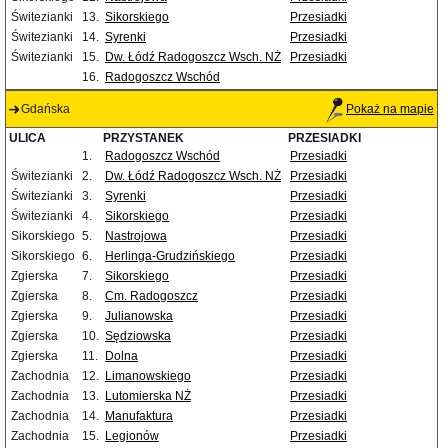
Świtezianki
13.
Sikorskiego
Przesiadki
Świtezianki
14.
Syrenki
Przesiadki
Świtezianki
15.
Dw. Łódź Radogoszcz Wsch. NŻ
Przesiadki
16.
Radogoszcz Wschód
Gdańska
Pokaż na mapie
ULICA
PRZYSTANEK
PRZESIADKI
1.
Radogoszcz Wschód
Przesiadki
Świtezianki
2.
Dw. Łódź Radogoszcz Wsch. NŻ
Przesiadki
Świtezianki
3.
Syrenki
Przesiadki
Świtezianki
4.
Sikorskiego
Przesiadki
Sikorskiego
5.
Nastrojowa
Przesiadki
Sikorskiego
6.
Herlinga-Grudzińskiego
Przesiadki
Zgierska
7.
Sikorskiego
Przesiadki
Zgierska
8.
Cm. Radogoszcz
Przesiadki
Zgierska
9.
Julianowska
Przesiadki
Zgierska
10.
Sędziowska
Przesiadki
Zgierska
11.
Dolna
Przesiadki
Zachodnia
12.
Limanowskiego
Przesiadki
Zachodnia
13.
Lutomierska NŻ
Przesiadki
Zachodnia
14.
Manufaktura
Przesiadki
Zachodnia
15.
Legionów
Przesiadki