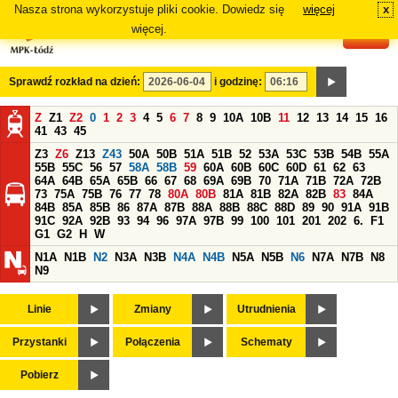
Nasza strona wykorzystuje pliki cookie. Dowiedz się
więcej
x
#
więcej.
Sprawdź rozkład na dzień:
i godzinę:
Z
Z1
Z2
0
1
2
3
4
5
6
7
8
9
10A
10B
11
12
13
14
15
16
41
43
45
Z3
Z6
Z13
Z43
50A
50B
51A
51B
52
53A
53C
53B
54B
55A
55B
55C
56
57
58A
58B
59
60A
60B
60C
60D
61
62
63
64A
64B
65A
65B
66
67
68
69A
69B
70
71A
71B
72A
72B
73
75A
75B
76
77
78
80A
80B
81A
81B
82A
82B
83
84A
84B
85A
85B
86
87A
87B
88A
88B
88C
88D
89
90
91A
91B
91C
92A
92B
93
94
96
97A
97B
99
100
101
201
202
6.
F1
G1
G2
H
W
N1A
N1B
N2
N3A
N3B
N4A
N4B
N5A
N5B
N6
N7A
N7B
N8
N9
Linie
Zmiany
Utrudnienia
Przystanki
Połączenia
Schematy
Pobierz