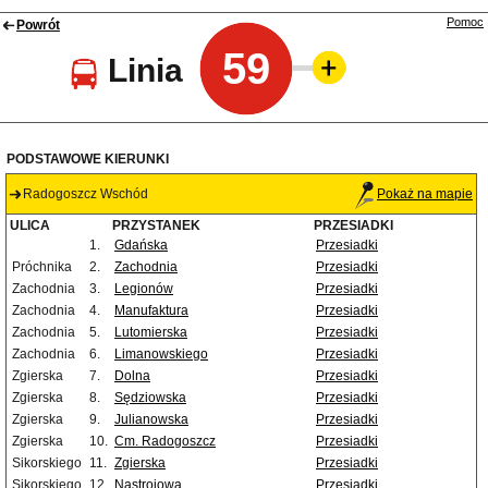
Pomoc
Powrót
59
Linia
PODSTAWOWE KIERUNKI
Radogoszcz Wschód
Pokaż na mapie
ULICA
PRZYSTANEK
PRZESIADKI
1.
Gdańska
Przesiadki
Próchnika
2.
Zachodnia
Przesiadki
Zachodnia
3.
Legionów
Przesiadki
Zachodnia
4.
Manufaktura
Przesiadki
Zachodnia
5.
Lutomierska
Przesiadki
Zachodnia
6.
Limanowskiego
Przesiadki
Zgierska
7.
Dolna
Przesiadki
Zgierska
8.
Sędziowska
Przesiadki
Zgierska
9.
Julianowska
Przesiadki
Zgierska
10.
Cm. Radogoszcz
Przesiadki
Sikorskiego
11.
Zgierska
Przesiadki
Sikorskiego
12.
Nastrojowa
Przesiadki