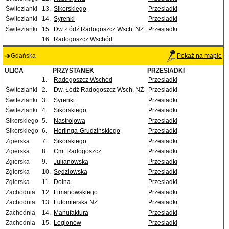
Świtezianki
13.
Sikorskiego
Przesiadki
Świtezianki
14.
Syrenki
Przesiadki
Świtezianki
15.
Dw. Łódź Radogoszcz Wsch. NŻ
Przesiadki
16.
Radogoszcz Wschód
Gdańska
Pokaż na mapie
ULICA
PRZYSTANEK
PRZESIADKI
1.
Radogoszcz Wschód
Przesiadki
Świtezianki
2.
Dw. Łódź Radogoszcz Wsch. NŻ
Przesiadki
Świtezianki
3.
Syrenki
Przesiadki
Świtezianki
4.
Sikorskiego
Przesiadki
Sikorskiego
5.
Nastrojowa
Przesiadki
Sikorskiego
6.
Herlinga-Grudzińskiego
Przesiadki
Zgierska
7.
Sikorskiego
Przesiadki
Zgierska
8.
Cm. Radogoszcz
Przesiadki
Zgierska
9.
Julianowska
Przesiadki
Zgierska
10.
Sędziowska
Przesiadki
Zgierska
11.
Dolna
Przesiadki
Zachodnia
12.
Limanowskiego
Przesiadki
Zachodnia
13.
Lutomierska NŻ
Przesiadki
Zachodnia
14.
Manufaktura
Przesiadki
Zachodnia
15.
Legionów
Przesiadki