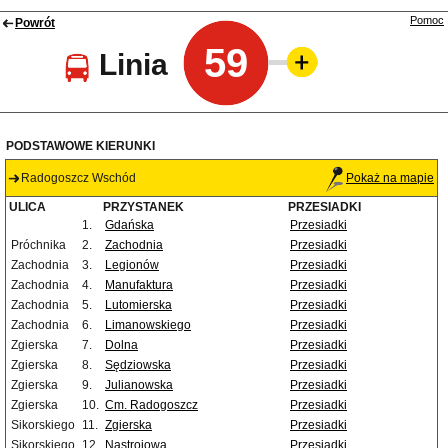
Pomoc
Powrót
59
Linia
PODSTAWOWE KIERUNKI
Radogoszcz Wschód
Pokaż na mapie
ULICA
PRZYSTANEK
PRZESIADKI
1.
Gdańska
Przesiadki
Próchnika
2.
Zachodnia
Przesiadki
Zachodnia
3.
Legionów
Przesiadki
Zachodnia
4.
Manufaktura
Przesiadki
Zachodnia
5.
Lutomierska
Przesiadki
Zachodnia
6.
Limanowskiego
Przesiadki
Zgierska
7.
Dolna
Przesiadki
Zgierska
8.
Sędziowska
Przesiadki
Zgierska
9.
Julianowska
Przesiadki
Zgierska
10.
Cm. Radogoszcz
Przesiadki
Sikorskiego
11.
Zgierska
Przesiadki
Sikorskiego
12.
Nastrojowa
Przesiadki