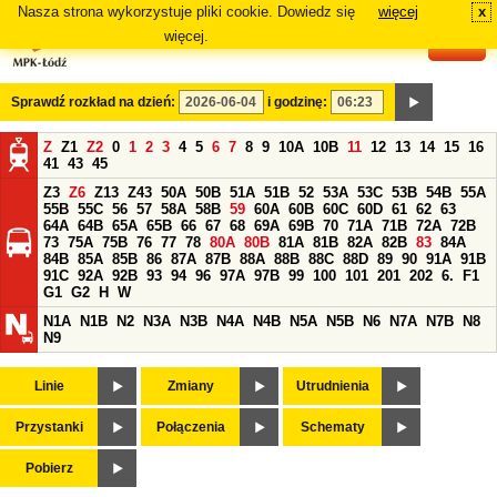
Nasza strona wykorzystuje pliki cookie. Dowiedz się
więcej
x
#
więcej.
Sprawdź rozkład na dzień:
i godzinę:
Z
Z1
Z2
0
1
2
3
4
5
6
7
8
9
10A
10B
11
12
13
14
15
16
41
43
45
Z3
Z6
Z13
Z43
50A
50B
51A
51B
52
53A
53C
53B
54B
55A
55B
55C
56
57
58A
58B
59
60A
60B
60C
60D
61
62
63
64A
64B
65A
65B
66
67
68
69A
69B
70
71A
71B
72A
72B
73
75A
75B
76
77
78
80A
80B
81A
81B
82A
82B
83
84A
84B
85A
85B
86
87A
87B
88A
88B
88C
88D
89
90
91A
91B
91C
92A
92B
93
94
96
97A
97B
99
100
101
201
202
6.
F1
G1
G2
H
W
N1A
N1B
N2
N3A
N3B
N4A
N4B
N5A
N5B
N6
N7A
N7B
N8
N9
Linie
Zmiany
Utrudnienia
Przystanki
Połączenia
Schematy
Pobierz