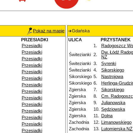
Pokaż na mapie
Gdańska
PRZESIADKI
ULICA
PRZYSTANEK
Przesiadki
1.
Radogoszcz W
Przesiadki
Dw. Łódź Rado
Świtezianki
2.
NŻ
Przesiadki
Świtezianki
3.
Syrenki
Przesiadki
Świtezianki
4.
Sikorskiego
Przesiadki
Sikorskiego
5.
Nastrojowa
Przesiadki
Sikorskiego
6.
Herlinga-Grudzi
Przesiadki
Zgierska
7.
Sikorskiego
Przesiadki
Zgierska
8.
Cm. Radogoszc
Przesiadki
Zgierska
9.
Julianowska
Przesiadki
Zgierska
10.
Sędziowska
Przesiadki
Zgierska
11.
Dolna
Przesiadki
Zachodnia
12.
Limanowskiego
Przesiadki
Zachodnia
13.
Lutomierska NŻ
Przesiadki