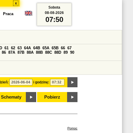
x
Sobota
08-08-2026
Praca
07:50
D
61
62
63
64A
64B
65A
65B
66
67
86
87A
87B
88A
88B
88C
88D
89
90
zień:
i godzinę:
Schematy
Pobierz
Pomoc