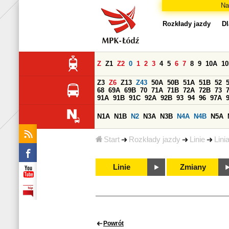
Na
Rozkłady jazdy
Dl
Z
Z1
Z2
0
1
2
3
4
5
6
7
8
9
10A
1
Z3
Z6
Z13
Z43
50A
50B
51A
51B
52
68
69A
69B
70
71A
71B
72A
72B
73
91A
91B
91C
92A
92B
93
94
96
97A
N1A
N1B
N2
N3A
N3B
N4A
N4B
N5A
Start
Rozkłady jazdy
Linie
Lini
Linie
Zmiany
Powrót