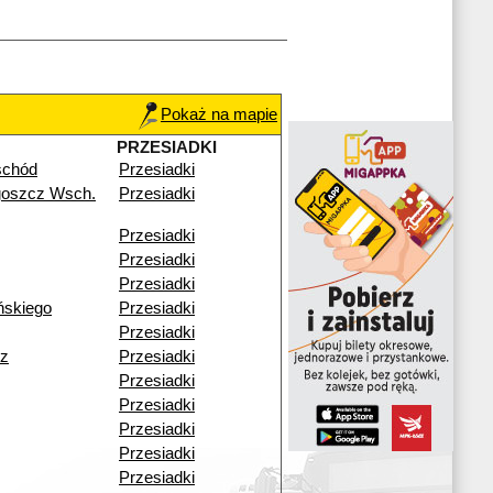
Pokaż na mapie
PRZESIADKI
schód
Przesiadki
goszcz Wsch.
Przesiadki
Przesiadki
Przesiadki
Przesiadki
ńskiego
Przesiadki
Przesiadki
z
Przesiadki
Przesiadki
Przesiadki
Przesiadki
Przesiadki
Przesiadki