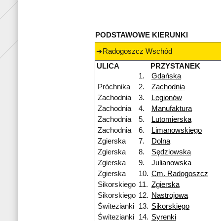
PODSTAWOWE KIERUNKI
Radogoszcz Wschód
ULICA
PRZYSTANEK
1.
Gdańska
Próchnika
2.
Zachodnia
Zachodnia
3.
Legionów
Zachodnia
4.
Manufaktura
Zachodnia
5.
Lutomierska
Zachodnia
6.
Limanowskiego
Zgierska
7.
Dolna
Zgierska
8.
Sędziowska
Zgierska
9.
Julianowska
Zgierska
10.
Cm. Radogoszcz
Sikorskiego
11.
Zgierska
Sikorskiego
12.
Nastrojowa
Świtezianki
13.
Sikorskiego
Świtezianki
14.
Syrenki