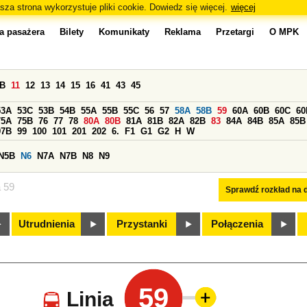
sza strona wykorzystuje pliki cookie. Dowiedz się więcej.
więcej
a pasażera
Bilety
Komunikaty
Reklama
Przetargi
O MPK
0B
11
12
13
14
15
16
41
43
45
53A
53C
53B
54B
55A
55B
55C
56
57
58A
58B
59
60A
60B
60C
60
75A
75B
76
77
78
80A
80B
81A
81B
82A
82B
83
84A
84B
85A
85B
97B
99
100
101
201
202
6.
F1
G1
G2
H
W
N5B
N6
N7A
N7B
N8
N9
a 59
Sprawdź rozkład na d
Utrudnienia
Przystanki
Połączenia
59
Linia