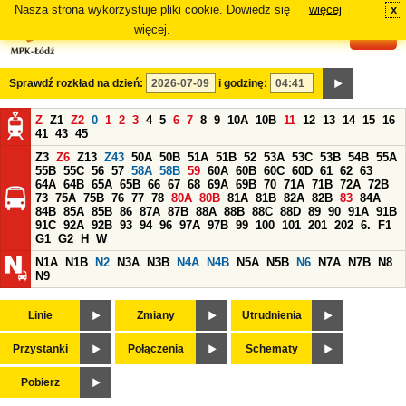
Nasza strona wykorzystuje pliki cookie. Dowiedz się
więcej
x
#
więcej.
Sprawdź rozkład na dzień:
i godzinę:
Z
Z1
Z2
0
1
2
3
4
5
6
7
8
9
10A
10B
11
12
13
14
15
16
41
43
45
Z3
Z6
Z13
Z43
50A
50B
51A
51B
52
53A
53C
53B
54B
55A
55B
55C
56
57
58A
58B
59
60A
60B
60C
60D
61
62
63
64A
64B
65A
65B
66
67
68
69A
69B
70
71A
71B
72A
72B
73
75A
75B
76
77
78
80A
80B
81A
81B
82A
82B
83
84A
84B
85A
85B
86
87A
87B
88A
88B
88C
88D
89
90
91A
91B
91C
92A
92B
93
94
96
97A
97B
99
100
101
201
202
6.
F1
G1
G2
H
W
N1A
N1B
N2
N3A
N3B
N4A
N4B
N5A
N5B
N6
N7A
N7B
N8
N9
Linie
Zmiany
Utrudnienia
Przystanki
Połączenia
Schematy
Pobierz