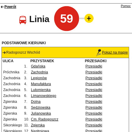
Pomoc
Powrót
59
Linia
PODSTAWOWE KIERUNKI
Radogoszcz Wschód
Pokaż na mapie
ULICA
PRZYSTANEK
PRZESIADKI
1.
Gdańska
Przesiadki
Próchnika
2.
Zachodnia
Przesiadki
Zachodnia
3.
Legionów
Przesiadki
Zachodnia
4.
Manufaktura
Przesiadki
Zachodnia
5.
Lutomierska
Przesiadki
Zachodnia
6.
Limanowskiego
Przesiadki
Zgierska
7.
Dolna
Przesiadki
Zgierska
8.
Sędziowska
Przesiadki
Zgierska
9.
Julianowska
Przesiadki
Zgierska
10.
Cm. Radogoszcz
Przesiadki
Sikorskiego
11.
Zgierska
Przesiadki
Sikorskiego
12.
Nastrojowa
Przesiadki