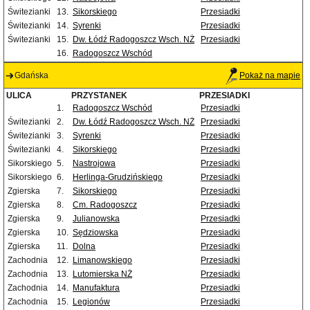
Świtezianki
13.
Sikorskiego
Przesiadki
Świtezianki
14.
Syrenki
Przesiadki
Świtezianki
15.
Dw. Łódź Radogoszcz Wsch. NŻ
Przesiadki
16.
Radogoszcz Wschód
Gdańska
Pokaż na mapie
ULICA
PRZYSTANEK
PRZESIADKI
1.
Radogoszcz Wschód
Przesiadki
Świtezianki
2.
Dw. Łódź Radogoszcz Wsch. NŻ
Przesiadki
Świtezianki
3.
Syrenki
Przesiadki
Świtezianki
4.
Sikorskiego
Przesiadki
Sikorskiego
5.
Nastrojowa
Przesiadki
Sikorskiego
6.
Herlinga-Grudzińskiego
Przesiadki
Zgierska
7.
Sikorskiego
Przesiadki
Zgierska
8.
Cm. Radogoszcz
Przesiadki
Zgierska
9.
Julianowska
Przesiadki
Zgierska
10.
Sędziowska
Przesiadki
Zgierska
11.
Dolna
Przesiadki
Zachodnia
12.
Limanowskiego
Przesiadki
Zachodnia
13.
Lutomierska NŻ
Przesiadki
Zachodnia
14.
Manufaktura
Przesiadki
Zachodnia
15.
Legionów
Przesiadki