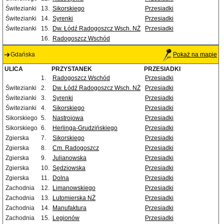
Świtezianki
13.
Sikorskiego
Przesiadki
Świtezianki
14.
Syrenki
Przesiadki
Świtezianki
15.
Dw. Łódź Radogoszcz Wsch. NŻ
Przesiadki
16.
Radogoszcz Wschód
Gdańska
Pokaż na mapie
ULICA
PRZYSTANEK
PRZESIADKI
1.
Radogoszcz Wschód
Przesiadki
Świtezianki
2.
Dw. Łódź Radogoszcz Wsch. NŻ
Przesiadki
Świtezianki
3.
Syrenki
Przesiadki
Świtezianki
4.
Sikorskiego
Przesiadki
Sikorskiego
5.
Nastrojowa
Przesiadki
Sikorskiego
6.
Herlinga-Grudzińskiego
Przesiadki
Zgierska
7.
Sikorskiego
Przesiadki
Zgierska
8.
Cm. Radogoszcz
Przesiadki
Zgierska
9.
Julianowska
Przesiadki
Zgierska
10.
Sędziowska
Przesiadki
Zgierska
11.
Dolna
Przesiadki
Zachodnia
12.
Limanowskiego
Przesiadki
Zachodnia
13.
Lutomierska NŻ
Przesiadki
Zachodnia
14.
Manufaktura
Przesiadki
Zachodnia
15.
Legionów
Przesiadki