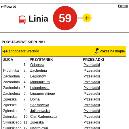
Pomoc
Powrót
59
Linia
PODSTAWOWE KIERUNKI
Radogoszcz Wschód
Pokaż na mapie
ULICA
PRZYSTANEK
PRZESIADKI
1.
Gdańska
Przesiadki
Próchnika
2.
Zachodnia
Przesiadki
Zachodnia
3.
Legionów
Przesiadki
Zachodnia
4.
Manufaktura
Przesiadki
Zachodnia
5.
Lutomierska
Przesiadki
Zachodnia
6.
Limanowskiego
Przesiadki
Zgierska
7.
Dolna
Przesiadki
Zgierska
8.
Sędziowska
Przesiadki
Zgierska
9.
Julianowska
Przesiadki
Zgierska
10.
Cm. Radogoszcz
Przesiadki
Sikorskiego
11.
Zgierska
Przesiadki
Sikorskiego
12.
Nastrojowa
Przesiadki