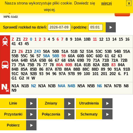
Nasza strona wykorzystuje pliki cookie. Dowiedz się
więcej
x
#
więcej.
Sprawdź rozkład na dzień:
i godzinę:
Z
Z1
Z2
0
1
2
3
4
5
6
7
8
9
10A
10B
11
12
13
14
15
16
41
43
45
Z3
Z6
Z13
Z43
50A
50B
51A
51B
52
53A
53C
53B
54B
55A
55B
55C
56
57
58A
58B
59
60A
60B
60C
60D
61
62
63
64A
64B
65A
65B
66
67
68
69A
69B
70
71A
71B
72A
72B
73
75A
75B
76
77
78
80A
80B
81A
81B
82A
82B
83
84A
84B
85A
85B
86
87A
87B
88A
88B
88C
88D
89
90
91A
91B
91C
92A
92B
93
94
96
97A
97B
99
100
101
201
202
6.
F1
G1
G2
H
W
N1A
N1B
N2
N3A
N3B
N4A
N4B
N5A
N5B
N6
N7A
N7B
N8
N9
Linie
Zmiany
Utrudnienia
Przystanki
Połączenia
Schematy
Pobierz