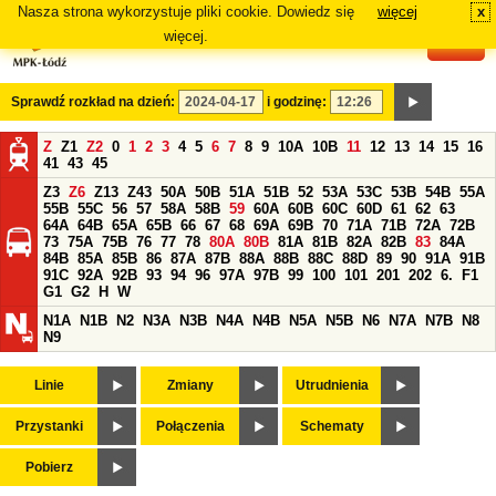
Nasza strona wykorzystuje pliki cookie. Dowiedz się
więcej
x
#
więcej.
Sprawdź rozkład na dzień:
i godzinę:
Z
Z1
Z2
0
1
2
3
4
5
6
7
8
9
10A
10B
11
12
13
14
15
16
41
43
45
Z3
Z6
Z13
Z43
50A
50B
51A
51B
52
53A
53C
53B
54B
55A
55B
55C
56
57
58A
58B
59
60A
60B
60C
60D
61
62
63
64A
64B
65A
65B
66
67
68
69A
69B
70
71A
71B
72A
72B
73
75A
75B
76
77
78
80A
80B
81A
81B
82A
82B
83
84A
84B
85A
85B
86
87A
87B
88A
88B
88C
88D
89
90
91A
91B
91C
92A
92B
93
94
96
97A
97B
99
100
101
201
202
6.
F1
G1
G2
H
W
N1A
N1B
N2
N3A
N3B
N4A
N4B
N5A
N5B
N6
N7A
N7B
N8
N9
Linie
Zmiany
Utrudnienia
Przystanki
Połączenia
Schematy
Pobierz