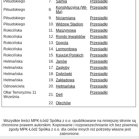
Piłsudskiego
7.
Sarnia
Przesiadki
Konstytucyjna (Wi-
Przesiadki
Piłsudskiego
8.
Ma)
Piłsudskiego
9.
Niciarniana
Przesiadki
Piłsudskiego
10.
Widzew Stadion
Przesiadki
Rokicińska
11.
Maszynowa
Przesiadki
Rokicińska
12.
Rondo Inwalidów
Przesiadki
Rokicińska
13.
Gogola
Przesiadki
Rokicińska
14.
Lermontowa
Przesiadki
Rokicińska
15.
Książąt Polskich
Przesiadki
Hetmańska
16.
Janów
Przesiadki
Hetmańska
17.
Zagłoby
Przesiadki
Hetmańska
18.
Dąbrówki
Przesiadki
Hetmańska
19.
Zakładowa
Przesiadki
Odnowiciela
20.
Hetmańska
Przesiadki
Ofiar Terroryzmu 11
Przesiadki
21.
Dell
Września
22.
Olechów
Wszystkie treści MPK-Łódź Spółka z o.o. opublikowane na niniejszej stronie są
chronione prawem autorskim. Kopiowanie i rozpowszechnianie ich bez pisemnej
zgody MPK-Łódź Spółka z o.o. dla celów innych niż potrzeby własne jest
zabronione.