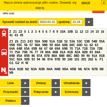
Nasza strona wykorzystuje pliki cookie. Dowiedz się
więcej
x
#
więcej.
Sprawdź rozkład na dzień:
i godzinę:
Z
Z1
Z2
0
1
2
3
4
5
6
7
8
9
10A
10B
11
12
13
14
15
16
41
43
45
Z3
Z6
Z13
Z43
50A
50B
51A
51B
52
53A
53C
53B
54B
55A
55B
55C
56
57
58A
58B
59
60A
60B
60C
60D
61
62
63
64A
64B
65A
65B
66
67
68
69A
69B
70
71A
71B
72A
72B
73
75A
75B
76
77
78
80A
80B
81A
81B
82A
82B
83
84A
84B
85A
85B
86
87A
87B
88A
88B
88C
88D
89
90
91A
91B
91C
92A
92B
93
94
96
97A
97B
99
100
101
201
202
6.
F1
G1
G2
H
W
N1A
N1B
N2
N3A
N3B
N4A
N4B
N5A
N5B
N6
N7A
N7B
N8
N9
Linie
Zmiany
Utrudnienia
Przystanki
Połączenia
Schematy
Pobierz