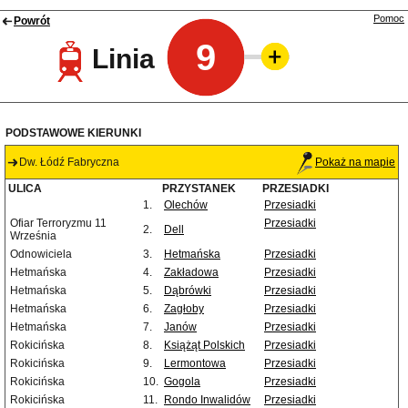
Pomoc
Powrót
9
Linia
PODSTAWOWE KIERUNKI
Dw. Łódź Fabryczna
Pokaż na mapie
ULICA
PRZYSTANEK
PRZESIADKI
1.
Olechów
Przesiadki
Ofiar Terroryzmu 11
Przesiadki
2.
Dell
Września
Odnowiciela
3.
Hetmańska
Przesiadki
Hetmańska
4.
Zakładowa
Przesiadki
Hetmańska
5.
Dąbrówki
Przesiadki
Hetmańska
6.
Zagłoby
Przesiadki
Hetmańska
7.
Janów
Przesiadki
Rokicińska
8.
Książąt Polskich
Przesiadki
Rokicińska
9.
Lermontowa
Przesiadki
Rokicińska
10.
Gogola
Przesiadki
Rokicińska
11.
Rondo Inwalidów
Przesiadki