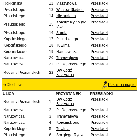
Rokicińska
12.
Maszynowa
Przesiadki
Piłsudskiego
13.
Widzew Stadion
Przesiadki
Piłsudskiego
14.
Niciarniana
Przesiadki
Konstytucyjna (Wi-
Przesiadki
Piłsudskiego
15.
Ma)
Piłsudskiego
16.
Sarnia
Przesiadki
Kopcińskiego
17.
Piłsudskiego
Przesiadki
Kopcińskiego
18.
Tuwima
Przesiadki
Kopcińskiego
19.
Narutowicza
Przesiadki
Narutowicza
20.
Tramwajowa
Przesiadki
Narutowicza
21.
Pl. Dąbrowskiego
Przesiadki
Dw. Łódź
Rodziny Poznańskich
22.
Fabryczna
Olechów
Pokaż na mapie
ULICA
PRZYSTANEK
PRZESIADKI
Dw. Łódź
Przesiadki
Rodziny Poznańskich
1.
Fabryczna
Narutowicza
2.
Pl. Dąbrowskiego
Przesiadki
Narutowicza
3.
Tramwajowa
Przesiadki
Narutowicza
4.
Kopcińskiego
Przesiadki
Kopcińskiego
5.
Tuwima
Przesiadki
Piłsudskiego
6.
Śmigłego-Rydza
Przesiadki