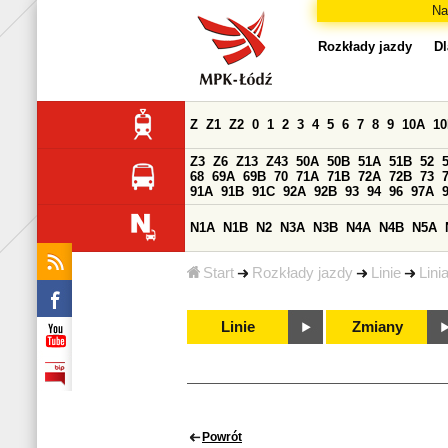
Na
Rozkłady jazdy
Dl
Z
Z1
Z2
0
1
2
3
4
5
6
7
8
9
10A
1
Z3
Z6
Z13
Z43
50A
50B
51A
51B
52
68
69A
69B
70
71A
71B
72A
72B
73
91A
91B
91C
92A
92B
93
94
96
97A
N1A
N1B
N2
N3A
N3B
N4A
N4B
N5A
Start
Rozkłady jazdy
Linie
Lini
Linie
Zmiany
Powrót