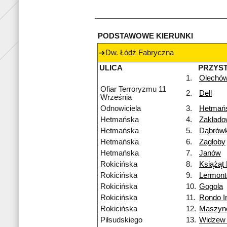
PODSTAWOWE KIERUNKI
Dw. Łódź Fabryczna
ULICA
PRZYS
1.
Olechó
Ofiar Terroryzmu 11
2.
Dell
Września
Odnowiciela
3.
Hetmań
Hetmańska
4.
Zakład
Hetmańska
5.
Dąbrówk
Hetmańska
6.
Zagłoby
Hetmańska
7.
Janów
Rokicińska
8.
Książąt 
Rokicińska
9.
Lermon
Rokicińska
10.
Gogola
Rokicińska
11.
Rondo I
Rokicińska
12.
Maszyn
Piłsudskiego
13.
Widzew 