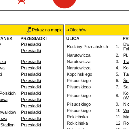
Pokaż na mapie
Olechów
TANEK
PRZESIADKI
ULICA
PR
w
Przesiadki
Dw
Rodziny Poznańskich
1.
Fa
Przesiadki
Narutowicza
2.
Pl
ska
Przesiadki
Narutowicza
3.
Tr
owa
Przesiadki
Narutowicza
4.
Ko
i
Przesiadki
Kopcińskiego
5.
Tu
Przesiadki
Piłsudskiego
6.
Śm
Przesiadki
Piłsudskiego
7.
Sa
Polskich
Przesiadki
Ko
Piłsudskiego
8.
(W
towa
Przesiadki
Piłsudskiego
9.
Nic
Przesiadki
Piłsudskiego
10.
Wi
nwalidów
Przesiadki
Rokicińska
11.
Ma
owa
Przesiadki
Rokicińska
12.
Ro
Stadion
Przesiadki