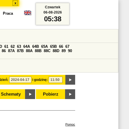
x
Czwartek
06-08-2026
Praca
05:38
D
61
62
63
64A
64B
65A
65B
66
67
86
87A
87B
88A
88B
88C
88D
89
90
zień:
i godzinę:
Schematy
Pobierz
Pomoc