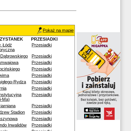
Pokaż na mapie
ZYSTANEK
PRZESIADKI
. Łódź
Przesiadki
bryczna
. Dąbrowskiego
Przesiadki
amwajowa
Przesiadki
pcińskiego
Przesiadki
wima
Przesiadki
igłego-Rydza
Przesiadki
rnia
Przesiadki
nstytucyjna
Przesiadki
i-Ma)
iarniana
Przesiadki
dzew Stadion
Przesiadki
szynowa
Przesiadki
ndo Inwalidów
Przesiadki