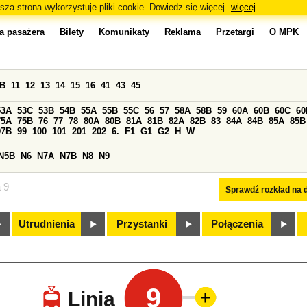
sza strona wykorzystuje pliki cookie. Dowiedz się więcej.
więcej
a pasażera
Bilety
Komunikaty
Reklama
Przetargi
O MPK
0B
11
12
13
14
15
16
41
43
45
53A
53C
53B
54B
55A
55B
55C
56
57
58A
58B
59
60A
60B
60C
60
75A
75B
76
77
78
80A
80B
81A
81B
82A
82B
83
84A
84B
85A
85B
97B
99
100
101
201
202
6.
F1
G1
G2
H
W
N5B
N6
N7A
N7B
N8
N9
a 9
Sprawdź rozkład na d
Utrudnienia
Przystanki
Połączenia
9
Linia