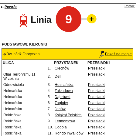
Pomoc
Powrót
9
Linia
PODSTAWOWE KIERUNKI
Dw. Łódź Fabryczna
Pokaż na mapie
ULICA
PRZYSTANEK
PRZESIADKI
1.
Olechów
Przesiadki
Ofiar Terroryzmu 11
Przesiadki
2.
Dell
Września
Odnowiciela
3.
Hetmańska
Przesiadki
Hetmańska
4.
Zakładowa
Przesiadki
Hetmańska
5.
Dąbrówki
Przesiadki
Hetmańska
6.
Zagłoby
Przesiadki
Hetmańska
7.
Janów
Przesiadki
Rokicińska
8.
Książąt Polskich
Przesiadki
Rokicińska
9.
Lermontowa
Przesiadki
Rokicińska
10.
Gogola
Przesiadki
Rokicińska
11.
Rondo Inwalidów
Przesiadki