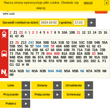
Nasza strona wykorzystuje pliki cookie. Dowiedz się
więcej
x
#
więcej.
Sprawdź rozkład na dzień:
i godzinę:
Z
Z1
Z2
0
1
2
3
4
5
6
7
8
9
10A
10B
11
12
13
14
15
16
41
43
45
Z3
Z6
Z13
Z43
50A
50B
51A
51B
52
53A
53C
53B
54B
55A
55B
55C
56
57
58A
58B
59
60A
60B
60C
60D
61
62
63
64A
64B
65A
65B
66
67
68
69A
69B
70
71A
71B
72A
72B
73
75A
75B
76
77
78
80A
80B
81A
81B
82A
82B
83
84A
84B
85A
85B
86
87A
87B
88A
88B
88C
88D
89
90
91A
91B
91C
92A
92B
93
94
96
97A
97B
99
100
101
201
202
6.
F1
G1
G2
H
W
N1A
N1B
N2
N3A
N3B
N4A
N4B
N5A
N5B
N6
N7A
N7B
N8
N9
Linie
Zmiany
Utrudnienia
Przystanki
Połączenia
Schematy
Pobierz