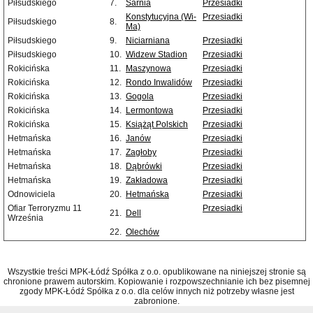
Piłsudskiego
7.
Sarnia
Przesiadki
Konstytucyjna (Wi-
Przesiadki
Piłsudskiego
8.
Ma)
Piłsudskiego
9.
Niciarniana
Przesiadki
Piłsudskiego
10.
Widzew Stadion
Przesiadki
Rokicińska
11.
Maszynowa
Przesiadki
Rokicińska
12.
Rondo Inwalidów
Przesiadki
Rokicińska
13.
Gogola
Przesiadki
Rokicińska
14.
Lermontowa
Przesiadki
Rokicińska
15.
Książąt Polskich
Przesiadki
Hetmańska
16.
Janów
Przesiadki
Hetmańska
17.
Zagłoby
Przesiadki
Hetmańska
18.
Dąbrówki
Przesiadki
Hetmańska
19.
Zakładowa
Przesiadki
Odnowiciela
20.
Hetmańska
Przesiadki
Ofiar Terroryzmu 11
Przesiadki
21.
Dell
Września
22.
Olechów
Wszystkie treści MPK-Łódź Spółka z o.o. opublikowane na niniejszej stronie są
chronione prawem autorskim. Kopiowanie i rozpowszechnianie ich bez pisemnej
zgody MPK-Łódź Spółka z o.o. dla celów innych niż potrzeby własne jest
zabronione.