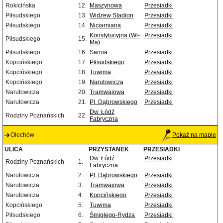
Rokicińska
12.
Maszynowa
Przesiadki
Piłsudskiego
13.
Widzew Stadion
Przesiadki
Piłsudskiego
14.
Niciarniana
Przesiadki
Konstytucyjna (Wi-
Przesiadki
Piłsudskiego
15.
Ma)
Piłsudskiego
16.
Sarnia
Przesiadki
Kopcińskiego
17.
Piłsudskiego
Przesiadki
Kopcińskiego
18.
Tuwima
Przesiadki
Kopcińskiego
19.
Narutowicza
Przesiadki
Narutowicza
20.
Tramwajowa
Przesiadki
Narutowicza
21.
Pl. Dąbrowskiego
Przesiadki
Dw. Łódź
Rodziny Poznańskich
22.
Fabryczna
Olechów
Pokaż na mapie
ULICA
PRZYSTANEK
PRZESIADKI
Dw. Łódź
Przesiadki
Rodziny Poznańskich
1.
Fabryczna
Narutowicza
2.
Pl. Dąbrowskiego
Przesiadki
Narutowicza
3.
Tramwajowa
Przesiadki
Narutowicza
4.
Kopcińskiego
Przesiadki
Kopcińskiego
5.
Tuwima
Przesiadki
Piłsudskiego
6.
Śmigłego-Rydza
Przesiadki