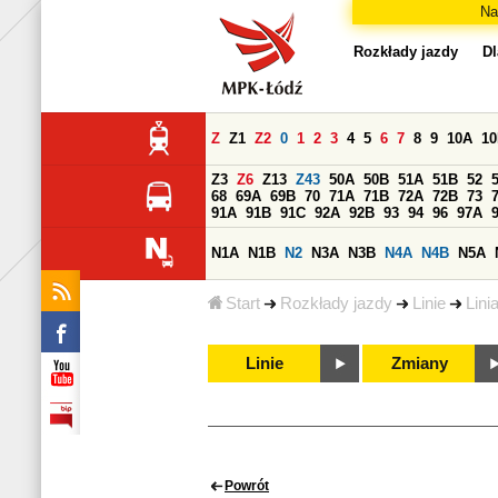
Na
Rozkłady jazdy
Dl
Z
Z1
Z2
0
1
2
3
4
5
6
7
8
9
10A
1
Z3
Z6
Z13
Z43
50A
50B
51A
51B
52
68
69A
69B
70
71A
71B
72A
72B
73
91A
91B
91C
92A
92B
93
94
96
97A
N1A
N1B
N2
N3A
N3B
N4A
N4B
N5A
Start
Rozkłady jazdy
Linie
Lini
Linie
Zmiany
Powrót