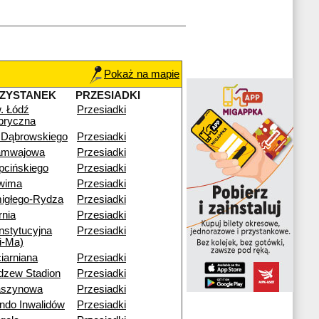
Pokaż na mapie
ZYSTANEK
PRZESIADKI
. Łódź
Przesiadki
bryczna
. Dąbrowskiego
Przesiadki
amwajowa
Przesiadki
pcińskiego
Przesiadki
wima
Przesiadki
igłego-Rydza
Przesiadki
rnia
Przesiadki
nstytucyjna
Przesiadki
i-Ma)
iarniana
Przesiadki
dzew Stadion
Przesiadki
szynowa
Przesiadki
ndo Inwalidów
Przesiadki