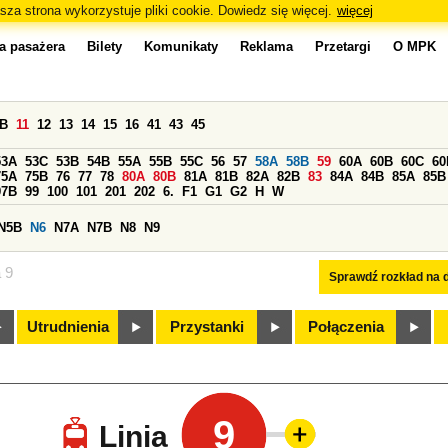
sza strona wykorzystuje pliki cookie. Dowiedz się więcej.
więcej
a pasażera
Bilety
Komunikaty
Reklama
Przetargi
O MPK
0B
11
12
13
14
15
16
41
43
45
53A
53C
53B
54B
55A
55B
55C
56
57
58A
58B
59
60A
60B
60C
60
75A
75B
76
77
78
80A
80B
81A
81B
82A
82B
83
84A
84B
85A
85B
97B
99
100
101
201
202
6.
F1
G1
G2
H
W
N5B
N6
N7A
N7B
N8
N9
a 9
Sprawdź rozkład na d
Utrudnienia
Przystanki
Połączenia
9
Linia