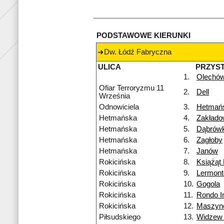
PODSTAWOWE KIERUNKI
Dw. Łódź Fabryczna
ULICA
PRZYS
1.
Olechó
Ofiar Terroryzmu 11
2.
Dell
Września
Odnowiciela
3.
Hetmań
Hetmańska
4.
Zakład
Hetmańska
5.
Dąbrówk
Hetmańska
6.
Zagłoby
Hetmańska
7.
Janów
Rokicińska
8.
Książąt 
Rokicińska
9.
Lermon
Rokicińska
10.
Gogola
Rokicińska
11.
Rondo I
Rokicińska
12.
Maszyn
Piłsudskiego
13.
Widzew 