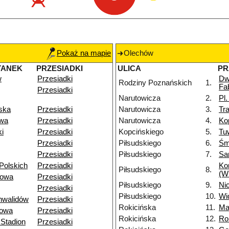
Pokaż na mapie
Olechów
TANEK
PRZESIADKI
ULICA
PR
w
Przesiadki
Dw
Rodziny Poznańskich
1.
Fa
Przesiadki
Narutowicza
2.
Pl
ska
Przesiadki
Narutowicza
3.
Tr
owa
Przesiadki
Narutowicza
4.
Ko
i
Przesiadki
Kopcińskiego
5.
Tu
Przesiadki
Piłsudskiego
6.
Śm
Przesiadki
Piłsudskiego
7.
Sa
Polskich
Przesiadki
Ko
Piłsudskiego
8.
(W
towa
Przesiadki
Piłsudskiego
9.
Nic
Przesiadki
Piłsudskiego
10.
Wi
nwalidów
Przesiadki
Rokicińska
11.
Ma
owa
Przesiadki
Rokicińska
12.
Ro
Stadion
Przesiadki