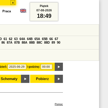
x
Piątek
07-08-2026
Praca
18:49
D
61
62
63
64A
64B
65A
65B
66
67
86
87A
87B
88A
88B
88C
88D
89
90
zień:
i godzinę:
Schematy
Pobierz
Pomoc