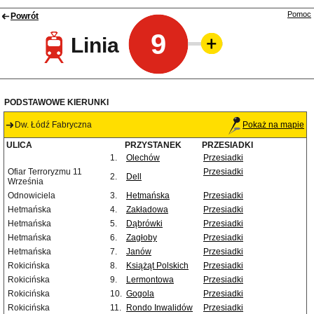
Pomoc
Powrót
9
Linia
PODSTAWOWE KIERUNKI
Dw. Łódź Fabryczna
Pokaż na mapie
ULICA
PRZYSTANEK
PRZESIADKI
1.
Olechów
Przesiadki
Ofiar Terroryzmu 11
Przesiadki
2.
Dell
Września
Odnowiciela
3.
Hetmańska
Przesiadki
Hetmańska
4.
Zakładowa
Przesiadki
Hetmańska
5.
Dąbrówki
Przesiadki
Hetmańska
6.
Zagłoby
Przesiadki
Hetmańska
7.
Janów
Przesiadki
Rokicińska
8.
Książąt Polskich
Przesiadki
Rokicińska
9.
Lermontowa
Przesiadki
Rokicińska
10.
Gogola
Przesiadki
Rokicińska
11.
Rondo Inwalidów
Przesiadki