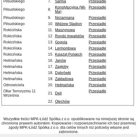
Piłsudskiego
7.
Sarnia
Przesiadki
Konstytucyjna (Wi-
Przesiadki
Piłsudskiego
8.
Ma)
Piłsudskiego
9.
Niciarniana
Przesiadki
Piłsudskiego
10.
Widzew Stadion
Przesiadki
Rokicińska
11.
Maszynowa
Przesiadki
Rokicińska
12.
Rondo Inwalidów
Przesiadki
Rokicińska
13.
Gogola
Przesiadki
Rokicińska
14.
Lermontowa
Przesiadki
Rokicińska
15.
Książąt Polskich
Przesiadki
Hetmańska
16.
Janów
Przesiadki
Hetmańska
17.
Zagłoby
Przesiadki
Hetmańska
18.
Dąbrówki
Przesiadki
Hetmańska
19.
Zakładowa
Przesiadki
Odnowiciela
20.
Hetmańska
Przesiadki
Ofiar Terroryzmu 11
Przesiadki
21.
Dell
Września
22.
Olechów
Wszystkie treści MPK-Łódź Spółka z o.o. opublikowane na niniejszej stronie są
chronione prawem autorskim. Kopiowanie i rozpowszechnianie ich bez pisemnej
zgody MPK-Łódź Spółka z o.o. dla celów innych niż potrzeby własne jest
zabronione.