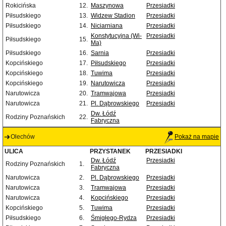
Rokicińska
12.
Maszynowa
Przesiadki
Piłsudskiego
13.
Widzew Stadion
Przesiadki
Piłsudskiego
14.
Niciarniana
Przesiadki
Konstytucyjna (Wi-
Przesiadki
Piłsudskiego
15.
Ma)
Piłsudskiego
16.
Sarnia
Przesiadki
Kopcińskiego
17.
Piłsudskiego
Przesiadki
Kopcińskiego
18.
Tuwima
Przesiadki
Kopcińskiego
19.
Narutowicza
Przesiadki
Narutowicza
20.
Tramwajowa
Przesiadki
Narutowicza
21.
Pl. Dąbrowskiego
Przesiadki
Dw. Łódź
Rodziny Poznańskich
22.
Fabryczna
Olechów
Pokaż na mapie
ULICA
PRZYSTANEK
PRZESIADKI
Dw. Łódź
Przesiadki
Rodziny Poznańskich
1.
Fabryczna
Narutowicza
2.
Pl. Dąbrowskiego
Przesiadki
Narutowicza
3.
Tramwajowa
Przesiadki
Narutowicza
4.
Kopcińskiego
Przesiadki
Kopcińskiego
5.
Tuwima
Przesiadki
Piłsudskiego
6.
Śmigłego-Rydza
Przesiadki