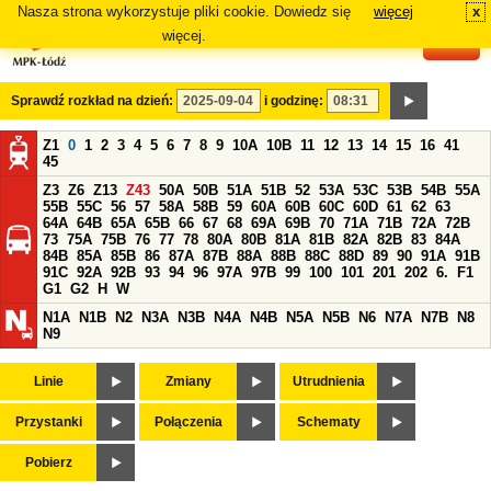
Nasza strona wykorzystuje pliki cookie. Dowiedz się
więcej
x
#
więcej.
Sprawdź rozkład na dzień:
i godzinę:
Z1
0
1
2
3
4
5
6
7
8
9
10A
10B
11
12
13
14
15
16
41
45
Z3
Z6
Z13
Z43
50A
50B
51A
51B
52
53A
53C
53B
54B
55A
55B
55C
56
57
58A
58B
59
60A
60B
60C
60D
61
62
63
64A
64B
65A
65B
66
67
68
69A
69B
70
71A
71B
72A
72B
73
75A
75B
76
77
78
80A
80B
81A
81B
82A
82B
83
84A
84B
85A
85B
86
87A
87B
88A
88B
88C
88D
89
90
91A
91B
91C
92A
92B
93
94
96
97A
97B
99
100
101
201
202
6.
F1
G1
G2
H
W
N1A
N1B
N2
N3A
N3B
N4A
N4B
N5A
N5B
N6
N7A
N7B
N8
N9
Linie
Zmiany
Utrudnienia
Przystanki
Połączenia
Schematy
Pobierz