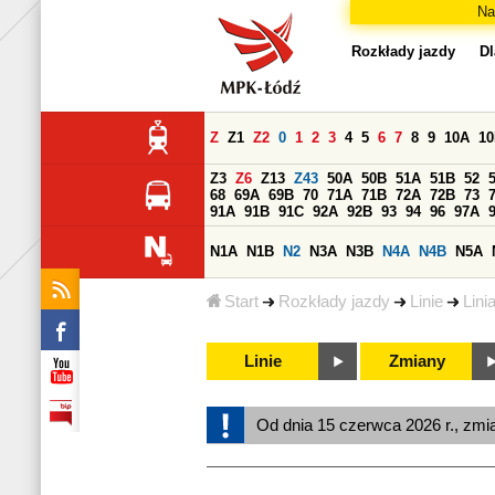
Na
Rozkłady jazdy
Dl
Z
Z1
Z2
0
1
2
3
4
5
6
7
8
9
10A
1
Z3
Z6
Z13
Z43
50A
50B
51A
51B
52
68
69A
69B
70
71A
71B
72A
72B
73
91A
91B
91C
92A
92B
93
94
96
97A
N1A
N1B
N2
N3A
N3B
N4A
N4B
N5A
Start
Rozkłady jazdy
Linie
Lini
Linie
Zmiany
Od dnia 15 czerwca 2026 r., zmi