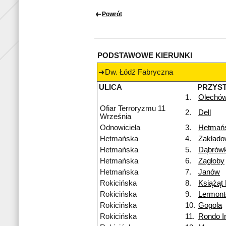
Powrót
PODSTAWOWE KIERUNKI
Dw. Łódź Fabryczna
ULICA
PRZYS
1.
Olechó
Ofiar Terroryzmu 11
2.
Dell
Września
Odnowiciela
3.
Hetmań
Hetmańska
4.
Zakład
Hetmańska
5.
Dąbrówk
Hetmańska
6.
Zagłoby
Hetmańska
7.
Janów
Rokicińska
8.
Książąt 
Rokicińska
9.
Lermon
Rokicińska
10.
Gogola
Rokicińska
11.
Rondo I