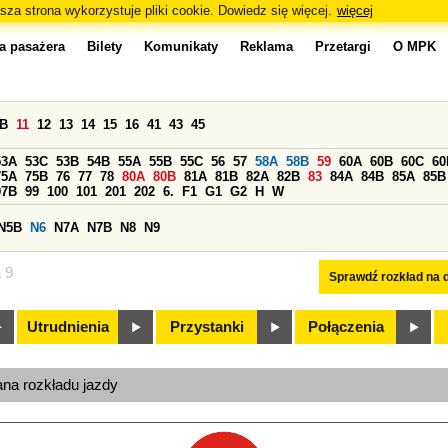
sza strona wykorzystuje pliki cookie. Dowiedz się więcej.
więcej
a pasażera
Bilety
Komunikaty
Reklama
Przetargi
O MPK
0B
11
12
13
14
15
16
41
43
45
53A
53C
53B
54B
55A
55B
55C
56
57
58A
58B
59
60A
60B
60C
60
75A
75B
76
77
78
80A
80B
81A
81B
82A
82B
83
84A
84B
85A
85B
97B
99
100
101
201
202
6.
F1
G1
G2
H
W
N5B
N6
N7A
N7B
N8
N9
a 9
Sprawdź rozkład na d
Utrudnienia
Przystanki
Połączenia
ana rozkładu jazdy