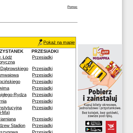
Pomoc
Pokaż na mapie
ZYSTANEK
PRZESIADKI
. Łódź
Przesiadki
bryczna
. Dąbrowskiego
Przesiadki
amwajowa
Przesiadki
pcińskiego
Przesiadki
wima
Przesiadki
igłego-Rydza
Przesiadki
rnia
Przesiadki
nstytucyjna
Przesiadki
i-Ma)
iarniana
Przesiadki
dzew Stadion
Przesiadki
szynowa
Przesiadki