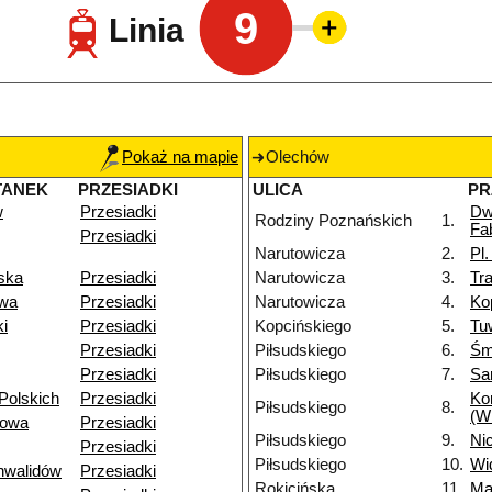
9
Linia
Pokaż na mapie
Olechów
TANEK
PRZESIADKI
ULICA
PR
w
Przesiadki
Dw
Rodziny Poznańskich
1.
Fa
Przesiadki
Narutowicza
2.
Pl
ska
Przesiadki
Narutowicza
3.
Tr
owa
Przesiadki
Narutowicza
4.
Ko
i
Przesiadki
Kopcińskiego
5.
Tu
Przesiadki
Piłsudskiego
6.
Śm
Przesiadki
Piłsudskiego
7.
Sa
Polskich
Przesiadki
Ko
Piłsudskiego
8.
(W
towa
Przesiadki
Piłsudskiego
9.
Nic
Przesiadki
Piłsudskiego
10.
Wi
nwalidów
Przesiadki
Rokicińska
11.
Ma