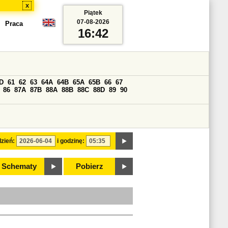
x
Piątek
07-08-2026
Praca
16:42
D
61
62
63
64A
64B
65A
65B
66
67
86
87A
87B
88A
88B
88C
88D
89
90
zień:
i godzinę:
Schematy
Pobierz