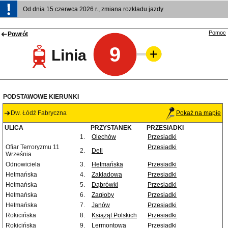
Od dnia 15 czerwca 2026 r., zmiana rozkładu jazdy
Pomoc
Powrót
9
Linia
PODSTAWOWE KIERUNKI
Dw. Łódź Fabryczna
Pokaż na mapie
ULICA
PRZYSTANEK
PRZESIADKI
1.
Olechów
Przesiadki
Ofiar Terroryzmu 11
Przesiadki
2.
Dell
Września
Odnowiciela
3.
Hetmańska
Przesiadki
Hetmańska
4.
Zakładowa
Przesiadki
Hetmańska
5.
Dąbrówki
Przesiadki
Hetmańska
6.
Zagłoby
Przesiadki
Hetmańska
7.
Janów
Przesiadki
Rokicińska
8.
Książąt Polskich
Przesiadki
Rokicińska
9.
Lermontowa
Przesiadki