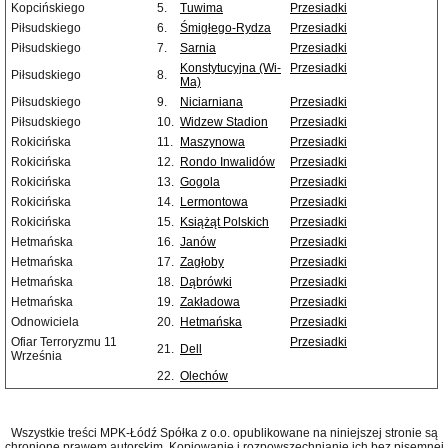
Kopcińskiego
5.
Tuwima
Przesiadki
Piłsudskiego
6.
Śmigłego-Rydza
Przesiadki
Piłsudskiego
7.
Sarnia
Przesiadki
Konstytucyjna (Wi-
Przesiadki
Piłsudskiego
8.
Ma)
Piłsudskiego
9.
Niciarniana
Przesiadki
Piłsudskiego
10.
Widzew Stadion
Przesiadki
Rokicińska
11.
Maszynowa
Przesiadki
Rokicińska
12.
Rondo Inwalidów
Przesiadki
Rokicińska
13.
Gogola
Przesiadki
Rokicińska
14.
Lermontowa
Przesiadki
Rokicińska
15.
Książąt Polskich
Przesiadki
Hetmańska
16.
Janów
Przesiadki
Hetmańska
17.
Zagłoby
Przesiadki
Hetmańska
18.
Dąbrówki
Przesiadki
Hetmańska
19.
Zakładowa
Przesiadki
Odnowiciela
20.
Hetmańska
Przesiadki
Ofiar Terroryzmu 11
Przesiadki
21.
Dell
Września
22.
Olechów
Wszystkie treści MPK-Łódź Spółka z o.o. opublikowane na niniejszej stronie są
chronione prawem autorskim. Kopiowanie i rozpowszechnianie ich bez pisemnej