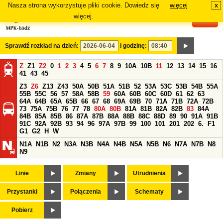
Nasza strona wykorzystuje pliki cookie. Dowiedz się
więcej
x
#
więcej.
Sprawdź rozkład na dzień:
i godzinę:
Z
Z1
Z2
0
1
2
3
4
5
6
7
8
9
10A
10B
11
12
13
14
15
16
41
43
45
Z3
Z6
Z13
Z43
50A
50B
51A
51B
52
53A
53C
53B
54B
55A
55B
55C
56
57
58A
58B
59
60A
60B
60C
60D
61
62
63
64A
64B
65A
65B
66
67
68
69A
69B
70
71A
71B
72A
72B
73
75A
75B
76
77
78
80A
80B
81A
81B
82A
82B
83
84A
84B
85A
85B
86
87A
87B
88A
88B
88C
88D
89
90
91A
91B
91C
92A
92B
93
94
96
97A
97B
99
100
101
201
202
6.
F1
G1
G2
H
W
N1A
N1B
N2
N3A
N3B
N4A
N4B
N5A
N5B
N6
N7A
N7B
N8
N9
Linie
Zmiany
Utrudnienia
Przystanki
Połączenia
Schematy
Pobierz