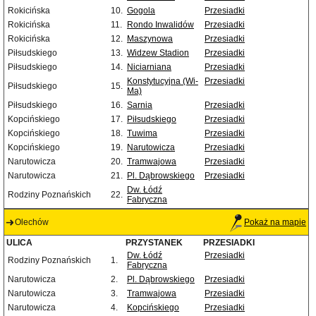
Rokicińska
10.
Gogola
Przesiadki
Rokicińska
11.
Rondo Inwalidów
Przesiadki
Rokicińska
12.
Maszynowa
Przesiadki
Piłsudskiego
13.
Widzew Stadion
Przesiadki
Piłsudskiego
14.
Niciarniana
Przesiadki
Konstytucyjna (Wi-
Przesiadki
Piłsudskiego
15.
Ma)
Piłsudskiego
16.
Sarnia
Przesiadki
Kopcińskiego
17.
Piłsudskiego
Przesiadki
Kopcińskiego
18.
Tuwima
Przesiadki
Kopcińskiego
19.
Narutowicza
Przesiadki
Narutowicza
20.
Tramwajowa
Przesiadki
Narutowicza
21.
Pl. Dąbrowskiego
Przesiadki
Dw. Łódź
Rodziny Poznańskich
22.
Fabryczna
Olechów
Pokaż na mapie
ULICA
PRZYSTANEK
PRZESIADKI
Dw. Łódź
Przesiadki
Rodziny Poznańskich
1.
Fabryczna
Narutowicza
2.
Pl. Dąbrowskiego
Przesiadki
Narutowicza
3.
Tramwajowa
Przesiadki
Narutowicza
4.
Kopcińskiego
Przesiadki