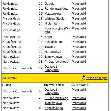
Rokicińska
10.
Gogola
Przesiadki
Rokicińska
11.
Rondo Inwalidów
Przesiadki
Rokicińska
12.
Maszynowa
Przesiadki
Piłsudskiego
13.
Widzew Stadion
Przesiadki
Piłsudskiego
14.
Niciarniana
Przesiadki
Konstytucyjna (Wi-
Przesiadki
Piłsudskiego
15.
Ma)
Piłsudskiego
16.
Sarnia
Przesiadki
Kopcińskiego
17.
Piłsudskiego
Przesiadki
Kopcińskiego
18.
Tuwima
Przesiadki
Kopcińskiego
19.
Narutowicza
Przesiadki
Narutowicza
20.
Tramwajowa
Przesiadki
Narutowicza
21.
Pl. Dąbrowskiego
Przesiadki
Dw. Łódź
Rodziny Poznańskich
22.
Fabryczna
Olechów
Pokaż na mapie
ULICA
PRZYSTANEK
PRZESIADKI
Dw. Łódź
Przesiadki
Rodziny Poznańskich
1.
Fabryczna
Narutowicza
2.
Pl. Dąbrowskiego
Przesiadki
Narutowicza
3.
Tramwajowa
Przesiadki
Narutowicza
4.
Kopcińskiego
Przesiadki