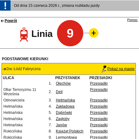
Od dnia 15 czerwca 2026 r., zmiana rozkładu jazdy
Pomoc
Powrót
9
Linia
PODSTAWOWE KIERUNKI
Dw. Łódź Fabryczna
Pokaż na mapie
ULICA
PRZYSTANEK
PRZESIADKI
1.
Olechów
Przesiadki
Ofiar Terroryzmu 11
Przesiadki
2.
Dell
Września
Odnowiciela
3.
Hetmańska
Przesiadki
Hetmańska
4.
Zakładowa
Przesiadki
Hetmańska
5.
Dąbrówki
Przesiadki
Hetmańska
6.
Zagłoby
Przesiadki
Hetmańska
7.
Janów
Przesiadki
Rokicińska
8.
Książąt Polskich
Przesiadki
Rokicińska
9.
Lermontowa
Przesiadki