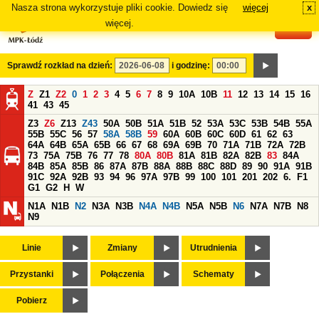
Nasza strona wykorzystuje pliki cookie. Dowiedz się
więcej
x
#
więcej.
Sprawdź rozkład na dzień:
i godzinę:
Z
Z1
Z2
0
1
2
3
4
5
6
7
8
9
10A
10B
11
12
13
14
15
16
41
43
45
Z3
Z6
Z13
Z43
50A
50B
51A
51B
52
53A
53C
53B
54B
55A
55B
55C
56
57
58A
58B
59
60A
60B
60C
60D
61
62
63
64A
64B
65A
65B
66
67
68
69A
69B
70
71A
71B
72A
72B
73
75A
75B
76
77
78
80A
80B
81A
81B
82A
82B
83
84A
84B
85A
85B
86
87A
87B
88A
88B
88C
88D
89
90
91A
91B
91C
92A
92B
93
94
96
97A
97B
99
100
101
201
202
6.
F1
G1
G2
H
W
N1A
N1B
N2
N3A
N3B
N4A
N4B
N5A
N5B
N6
N7A
N7B
N8
N9
Linie
Zmiany
Utrudnienia
Przystanki
Połączenia
Schematy
Pobierz