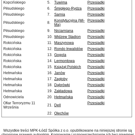
Kopcińskiego
5.
Tuwima
Przesiadki
Piłsudskiego
6.
Śmigłego-Rydza
Przesiadki
Piłsudskiego
7.
Sarnia
Przesiadki
Konstytucyjna (Wi-
Przesiadki
Piłsudskiego
8.
Ma)
Piłsudskiego
9.
Niciarniana
Przesiadki
Piłsudskiego
10.
Widzew Stadion
Przesiadki
Rokicińska
11.
Maszynowa
Przesiadki
Rokicińska
12.
Rondo Inwalidów
Przesiadki
Rokicińska
13.
Gogola
Przesiadki
Rokicińska
14.
Lermontowa
Przesiadki
Rokicińska
15.
Książąt Polskich
Przesiadki
Hetmańska
16.
Janów
Przesiadki
Hetmańska
17.
Zagłoby
Przesiadki
Hetmańska
18.
Dąbrówki
Przesiadki
Hetmańska
19.
Zakładowa
Przesiadki
Odnowiciela
20.
Hetmańska
Przesiadki
Ofiar Terroryzmu 11
Przesiadki
21.
Dell
Września
22.
Olechów
Wszystkie treści MPK-Łódź Spółka z o.o. opublikowane na niniejszej stronie są
chronione prawem autorskim. Kopiowanie i rozpowszechnianie ich bez pisemnej