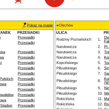
Pokaż na mapie
Olechów
TANEK
PRZESIADKI
ULICA
PR
w
Przesiadki
Dw
Rodziny Poznańskich
1.
Fa
Przesiadki
Narutowicza
2.
Pl
ska
Przesiadki
Narutowicza
3.
Tr
owa
Przesiadki
Narutowicza
4.
Ko
i
Przesiadki
Kopcińskiego
5.
Tu
Przesiadki
Piłsudskiego
6.
Śm
Przesiadki
Piłsudskiego
7.
Sa
Polskich
Przesiadki
Ko
Piłsudskiego
8.
(W
towa
Przesiadki
Piłsudskiego
9.
Nic
Przesiadki
Piłsudskiego
10.
Wi
nwalidów
Przesiadki
Rokicińska
11.
Ma
owa
Przesiadki
Rokicińska
12.
Ro
Stadion
Przesiadki