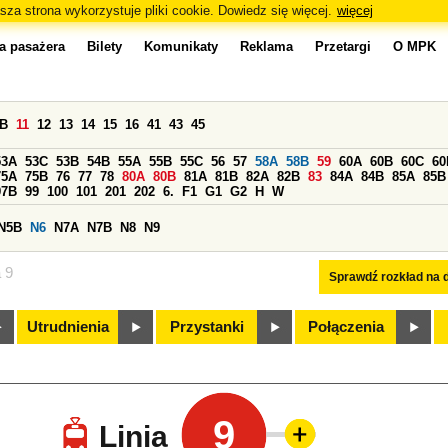
sza strona wykorzystuje pliki cookie. Dowiedz się więcej.
więcej
a pasażera
Bilety
Komunikaty
Reklama
Przetargi
O MPK
0B
11
12
13
14
15
16
41
43
45
53A
53C
53B
54B
55A
55B
55C
56
57
58A
58B
59
60A
60B
60C
60
75A
75B
76
77
78
80A
80B
81A
81B
82A
82B
83
84A
84B
85A
85B
97B
99
100
101
201
202
6.
F1
G1
G2
H
W
N5B
N6
N7A
N7B
N8
N9
a 9
Sprawdź rozkład na d
Utrudnienia
Przystanki
Połączenia
9
Linia