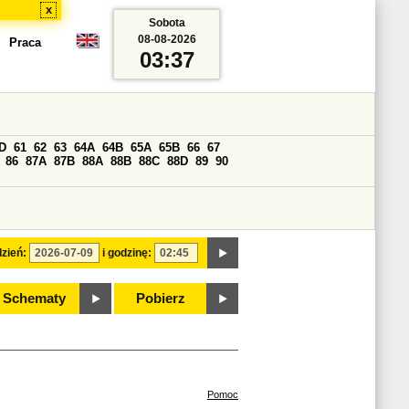
x
Sobota
08-08-2026
Praca
03:37
D
61
62
63
64A
64B
65A
65B
66
67
86
87A
87B
88A
88B
88C
88D
89
90
zień:
i godzinę:
Schematy
Pobierz
Pomoc