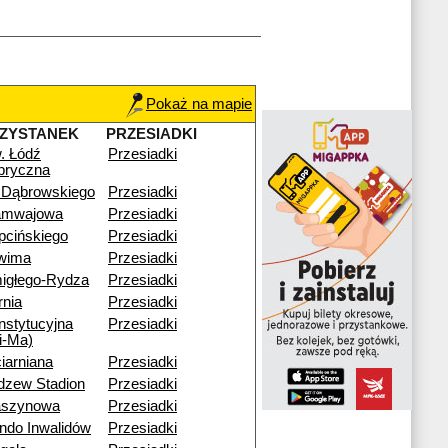
Pokaż na mapie
ZYSTANEK
PRZESIADKI
. Łódź
Przesiadki
bryczna
. Dąbrowskiego
Przesiadki
amwajowa
Przesiadki
pcińskiego
Przesiadki
wima
Przesiadki
igłego-Rydza
Przesiadki
rnia
Przesiadki
nstytucyjna
Przesiadki
i-Ma)
iarniana
Przesiadki
dzew Stadion
Przesiadki
szynowa
Przesiadki
ndo Inwalidów
Przesiadki