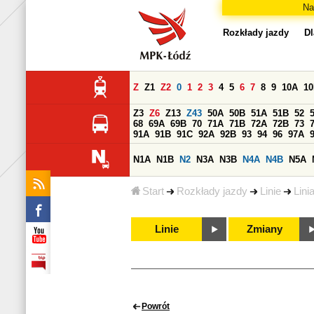
Na
Rozkłady jazdy
Dl
Z
Z1
Z2
0
1
2
3
4
5
6
7
8
9
10A
1
Z3
Z6
Z13
Z43
50A
50B
51A
51B
52
68
69A
69B
70
71A
71B
72A
72B
73
91A
91B
91C
92A
92B
93
94
96
97A
N1A
N1B
N2
N3A
N3B
N4A
N4B
N5A
Start
Rozkłady jazdy
Linie
Lini
Linie
Zmiany
Powrót