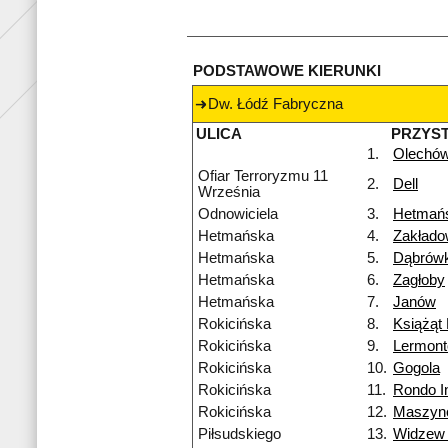
PODSTAWOWE KIERUNKI
Dw. Łódź Fabryczna
ULICA
PRZYS
1.
Olechó
Ofiar Terroryzmu 11
2.
Dell
Września
Odnowiciela
3.
Hetmań
Hetmańska
4.
Zakład
Hetmańska
5.
Dąbrówk
Hetmańska
6.
Zagłoby
Hetmańska
7.
Janów
Rokicińska
8.
Książąt 
Rokicińska
9.
Lermon
Rokicińska
10.
Gogola
Rokicińska
11.
Rondo I
Rokicińska
12.
Maszyn
Piłsudskiego
13.
Widzew 