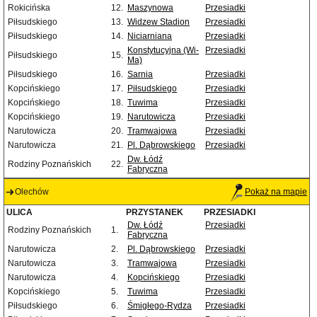
Rokicińska
12.
Maszynowa
Przesiadki
Piłsudskiego
13.
Widzew Stadion
Przesiadki
Piłsudskiego
14.
Niciarniana
Przesiadki
Konstytucyjna (Wi-
Przesiadki
Piłsudskiego
15.
Ma)
Piłsudskiego
16.
Sarnia
Przesiadki
Kopcińskiego
17.
Piłsudskiego
Przesiadki
Kopcińskiego
18.
Tuwima
Przesiadki
Kopcińskiego
19.
Narutowicza
Przesiadki
Narutowicza
20.
Tramwajowa
Przesiadki
Narutowicza
21.
Pl. Dąbrowskiego
Przesiadki
Dw. Łódź
Rodziny Poznańskich
22.
Fabryczna
Olechów
Pokaż na mapie
ULICA
PRZYSTANEK
PRZESIADKI
Dw. Łódź
Przesiadki
Rodziny Poznańskich
1.
Fabryczna
Narutowicza
2.
Pl. Dąbrowskiego
Przesiadki
Narutowicza
3.
Tramwajowa
Przesiadki
Narutowicza
4.
Kopcińskiego
Przesiadki
Kopcińskiego
5.
Tuwima
Przesiadki
Piłsudskiego
6.
Śmigłego-Rydza
Przesiadki