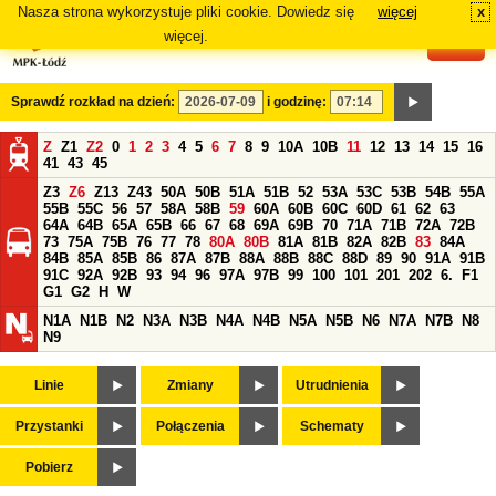
Nasza strona wykorzystuje pliki cookie. Dowiedz się
więcej
x
#
więcej.
Sprawdź rozkład na dzień:
i godzinę:
Z
Z1
Z2
0
1
2
3
4
5
6
7
8
9
10A
10B
11
12
13
14
15
16
41
43
45
Z3
Z6
Z13
Z43
50A
50B
51A
51B
52
53A
53C
53B
54B
55A
55B
55C
56
57
58A
58B
59
60A
60B
60C
60D
61
62
63
64A
64B
65A
65B
66
67
68
69A
69B
70
71A
71B
72A
72B
73
75A
75B
76
77
78
80A
80B
81A
81B
82A
82B
83
84A
84B
85A
85B
86
87A
87B
88A
88B
88C
88D
89
90
91A
91B
91C
92A
92B
93
94
96
97A
97B
99
100
101
201
202
6.
F1
G1
G2
H
W
N1A
N1B
N2
N3A
N3B
N4A
N4B
N5A
N5B
N6
N7A
N7B
N8
N9
Linie
Zmiany
Utrudnienia
Przystanki
Połączenia
Schematy
Pobierz