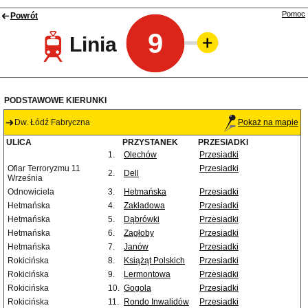
Pomoc
Powrót
9
Linia
PODSTAWOWE KIERUNKI
Dw. Łódź Fabryczna
Pokaż na mapie
ULICA
PRZYSTANEK
PRZESIADKI
1.
Olechów
Przesiadki
Ofiar Terroryzmu 11
Przesiadki
2.
Dell
Września
Odnowiciela
3.
Hetmańska
Przesiadki
Hetmańska
4.
Zakładowa
Przesiadki
Hetmańska
5.
Dąbrówki
Przesiadki
Hetmańska
6.
Zagłoby
Przesiadki
Hetmańska
7.
Janów
Przesiadki
Rokicińska
8.
Książąt Polskich
Przesiadki
Rokicińska
9.
Lermontowa
Przesiadki
Rokicińska
10.
Gogola
Przesiadki
Rokicińska
11.
Rondo Inwalidów
Przesiadki