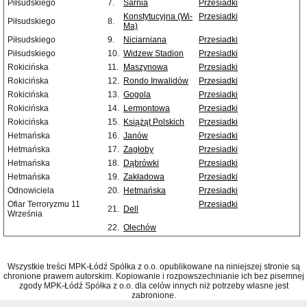
Piłsudskiego
7.
Sarnia
Przesiadki
Konstytucyjna (Wi-
Przesiadki
Piłsudskiego
8.
Ma)
Piłsudskiego
9.
Niciarniana
Przesiadki
Piłsudskiego
10.
Widzew Stadion
Przesiadki
Rokicińska
11.
Maszynowa
Przesiadki
Rokicińska
12.
Rondo Inwalidów
Przesiadki
Rokicińska
13.
Gogola
Przesiadki
Rokicińska
14.
Lermontowa
Przesiadki
Rokicińska
15.
Książąt Polskich
Przesiadki
Hetmańska
16.
Janów
Przesiadki
Hetmańska
17.
Zagłoby
Przesiadki
Hetmańska
18.
Dąbrówki
Przesiadki
Hetmańska
19.
Zakładowa
Przesiadki
Odnowiciela
20.
Hetmańska
Przesiadki
Ofiar Terroryzmu 11
Przesiadki
21.
Dell
Września
22.
Olechów
Wszystkie treści MPK-Łódź Spółka z o.o. opublikowane na niniejszej stronie są
chronione prawem autorskim. Kopiowanie i rozpowszechnianie ich bez pisemnej
zgody MPK-Łódź Spółka z o.o. dla celów innych niż potrzeby własne jest
zabronione.