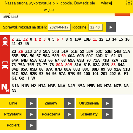
Nasza strona wykorzystuje pliki cookie. Dowiedz się
więcej
x
#
więcej.
Sprawdź rozkład na dzień:
i godzinę:
Z
Z1
Z2
0
1
2
3
4
5
6
7
8
9
10A
10B
11
12
13
14
15
16
41
43
45
Z3
Z6
Z13
Z43
50A
50B
51A
51B
52
53A
53C
53B
54B
55A
55B
55C
56
57
58A
58B
59
60A
60B
60C
60D
61
62
63
64A
64B
65A
65B
66
67
68
69A
69B
70
71A
71B
72A
72B
73
75A
75B
76
77
78
80A
80B
81A
81B
82A
82B
83
84A
84B
85A
85B
86
87A
87B
88A
88B
88C
88D
89
90
91A
91B
91C
92A
92B
93
94
96
97A
97B
99
100
101
201
202
6.
F1
G1
G2
H
W
N1A
N1B
N2
N3A
N3B
N4A
N4B
N5A
N5B
N6
N7A
N7B
N8
N9
Linie
Zmiany
Utrudnienia
Przystanki
Połączenia
Schematy
Pobierz