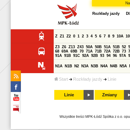
Na
Rozkłady jazdy
Dl
Z
Z1
Z2
0
1
2
3
4
5
6
7
8
9
10A
1
Z3
Z6
Z13
Z43
50A
50B
51A
51B
52
68
69A
69B
70
71A
71B
72A
72B
73
91A
91B
91C
92A
92B
93
94
96
97A
N1A
N1B
N2
N3A
N3B
N4A
N4B
N5A
Start
Rozkłady jazdy
Linie
Linie
Zmiany
Wszystkie treści MPK-Łódź Spółka z o.o. op