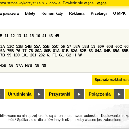
sza strona wykorzystuje pliki cookie. Dowiedz się więcej.
więcej
a pasażera
Bilety
Komunikaty
Reklama
Przetargi
O MPK
0B
11
12
13
14
15
16
41
43
45
53A
53C
53B
54B
55A
55B
55C
56
57
58A
58B
59
60A
60B
60C
60
75A
75B
76
77
78
80A
80B
81A
81B
82A
82B
83
84A
84B
85A
85B
97B
99
100
101
201
202
6.
F1
G1
G2
H
W
N5B
N6
N7A
N7B
N8
N9
Sprawdź rozkład na d
Utrudnienia
Przystanki
Połączenia
ublikowane na niniejszej stronie są chronione prawem autorskim. Kopiowanie i r
Łódź Spółka z o.o. dla celów innych niż potrzeby własne jest zabronione.