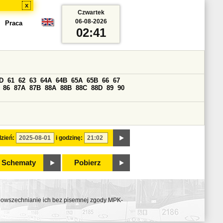
x
Czwartek
06-08-2026
Praca
02:41
D
61
62
63
64A
64B
65A
65B
66
67
86
87A
87B
88A
88B
88C
88D
89
90
zień:
i godzinę:
Schematy
Pobierz
ozpowszechnianie ich bez pisemnej zgody MPK-