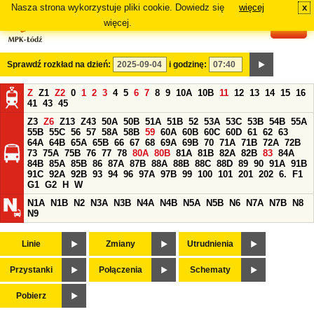
Nasza strona wykorzystuje pliki cookie. Dowiedz się
więcej
x
#
więcej.
Sprawdź rozkład na dzień:
i godzinę:
Z
Z1
Z2
0
1
2
3
4
5
6
7
8
9
10A
10B
11
12
13
14
15
16
41
43
45
Z3
Z6
Z13
Z43
50A
50B
51A
51B
52
53A
53C
53B
54B
55A
55B
55C
56
57
58A
58B
59
60A
60B
60C
60D
61
62
63
64A
64B
65A
65B
66
67
68
69A
69B
70
71A
71B
72A
72B
73
75A
75B
76
77
78
80A
80B
81A
81B
82A
82B
83
84A
84B
85A
85B
86
87A
87B
88A
88B
88C
88D
89
90
91A
91B
91C
92A
92B
93
94
96
97A
97B
99
100
101
201
202
6.
F1
G1
G2
H
W
N1A
N1B
N2
N3A
N3B
N4A
N4B
N5A
N5B
N6
N7A
N7B
N8
N9
Linie
Zmiany
Utrudnienia
Przystanki
Połączenia
Schematy
Pobierz