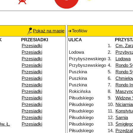
Pokaż na mapie
Teofilów
K
PRZESIADKI
ULICA
PRZYST
Przesiadki
1.
Cm. Zar
Przesiadki
Lodowa
2.
Przybys
Przesiadki
Przybyszewskiego
3.
Lodowa
Przesiadki
Przybyszewskiego
4.
Rondo S
Przesiadki
Puszkina
5.
Rondo S
Przesiadki
Puszkina
6.
Chmielo
Przesiadki
Puszkina
7.
Rondo I
Przesiadki
Rokicińska
8.
Maszyn
Przesiadki
Piłsudskiego
9.
Widzew 
Przesiadki
Piłsudskiego
10.
Niciarni
Przesiadki
Piłsudskiego
11.
Konstytu
Przesiadki
Piłsudskiego
12.
Sarnia
w. Ł.
Przesiadki
Piłsudskiego
13.
Śmigłeg
Piłsudskiego
14.
Przędzal