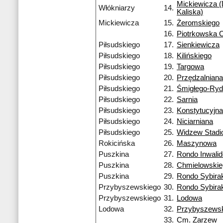
Mickiewicza (
Włókniarzy
14.
Kaliska)
Mickiewicza
15.
Żeromskiego
16.
Piotrkowska 
Piłsudskiego
17.
Sienkiewicza
Piłsudskiego
18.
Kilińskiego
Piłsudskiego
19.
Targowa
Piłsudskiego
20.
Przędzalniana
Piłsudskiego
21.
Śmigłego-Ry
Piłsudskiego
22.
Sarnia
Piłsudskiego
23.
Konstytucyjna
Piłsudskiego
24.
Niciarniana
Piłsudskiego
25.
Widzew Stadi
Rokicińska
26.
Maszynowa
Puszkina
27.
Rondo Inwali
Puszkina
28.
Chmielowskie
Puszkina
29.
Rondo Sybira
Przybyszewskiego
30.
Rondo Sybira
Przybyszewskiego
31.
Lodowa
Lodowa
32.
Przybyszews
33.
Cm. Zarzew