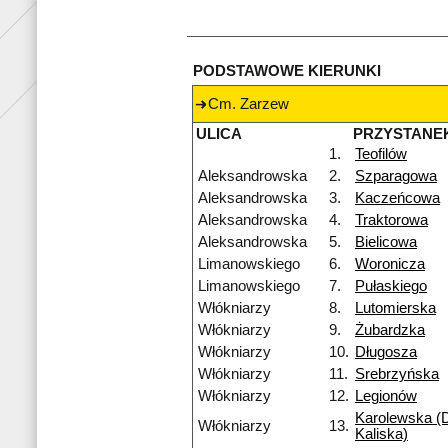
PODSTAWOWE KIERUNKI
Cm. Zarzew
ULICA
PRZYSTANE
1.
Teofilów
Aleksandrowska
2.
Szparagowa
Aleksandrowska
3.
Kaczeńcowa
Aleksandrowska
4.
Traktorowa
Aleksandrowska
5.
Bielicowa
Limanowskiego
6.
Woronicza
Limanowskiego
7.
Pułaskiego
Włókniarzy
8.
Lutomierska
Włókniarzy
9.
Żubardzka
Włókniarzy
10.
Długosza
Włókniarzy
11.
Srebrzyńska
Włókniarzy
12.
Legionów
Karolewska (D
Włókniarzy
13.
Kaliska)