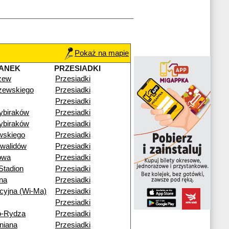
Pokaż na mapie
ANEK
PRZESIADKI
zew
Przesiadki
zewskiego
Przesiadki
Przesiadki
ybiraków
Przesiadki
ybiraków
Przesiadki
wskiego
Przesiadki
nwalidów
Przesiadki
owa
Przesiadki
Stadion
Przesiadki
ana
Przesiadki
cyjna (Wi-Ma)
Przesiadki
Przesiadki
o-Rydza
Przesiadki
niana
Przesiadki