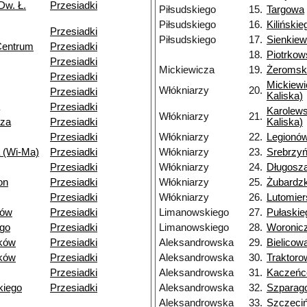
Dw. Ł.
Przesiadki
Piłsudskiego
15.
Targowa
Piłsudskiego
16.
Kilińskie
Przesiadki
Piłsudskiego
17.
Sienkiew
Centrum
Przesiadki
18.
Piotrko
Przesiadki
Mickiewicza
19.
Żeromsk
Przesiadki
Mickiewi
Włókniarzy
20.
Przesiadki
Kaliska)
Przesiadki
Karolews
Włókniarzy
21.
dza
Przesiadki
Kaliska)
Przesiadki
Włókniarzy
22.
Legionó
 (Wi-Ma)
Przesiadki
Włókniarzy
23.
Srebrzy
Przesiadki
Włókniarzy
24.
Długosz
on
Przesiadki
Włókniarzy
25.
Żubardz
Przesiadki
Włókniarzy
26.
Lutomier
dów
Przesiadki
Limanowskiego
27.
Pułaskie
go
Przesiadki
Limanowskiego
28.
Woronic
ków
Przesiadki
Aleksandrowska
29.
Bielicow
ków
Przesiadki
Aleksandrowska
30.
Traktoro
Przesiadki
Aleksandrowska
31.
Kaczeń
kiego
Przesiadki
Aleksandrowska
32.
Szparag
Aleksandrowska
33.
Szczeci