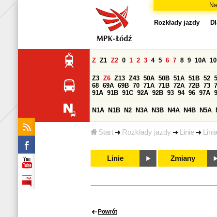
Na
Rozkłady jazdy
Dl
Z
Z1
Z2
0
1
2
3
4
5
6
7
8
9
10A
1
Z3
Z6
Z13
Z43
50A
50B
51A
51B
52
68
69A
69B
70
71A
71B
72A
72B
73
91A
91B
91C
92A
92B
93
94
96
97A
N1A
N1B
N2
N3A
N3B
N4A
N4B
N5A
Start
Rozkłady jazdy
Linie
Lini
Linie
Zmiany
Powrót