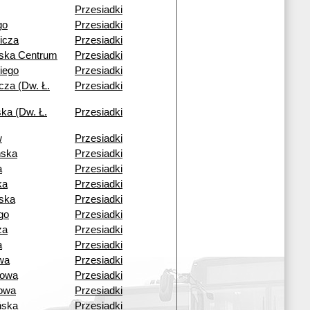
Przesiadki
go
Przesiadki
icza
Przesiadki
wska Centrum
Przesiadki
iego
Przesiadki
cza (Dw. Ł.
Przesiadki
ka (Dw. Ł.
Przesiadki
w
Przesiadki
ńska
Przesiadki
a
Przesiadki
ka
Przesiadki
ska
Przesiadki
go
Przesiadki
za
Przesiadki
a
Przesiadki
wa
Przesiadki
cowa
Przesiadki
owa
Przesiadki
ńska
Przesiadki