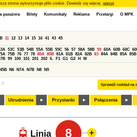
sza strona wykorzystuje pliki cookie. Dowiedz się więcej.
więcej
a pasażera
Bilety
Komunikaty
Reklama
Przetargi
O MPK
0B
11
12
13
14
15
16
41
43
45
53A
53C
53B
54B
55A
55B
55C
56
57
58A
58B
59
60A
60B
60C
60
75A
75B
76
77
78
80A
80B
81A
81B
82A
82B
83
84A
84B
85A
85B
97B
99
100
101
201
202
6.
F1
G1
G2
H
W
N5B
N6
N7A
N7B
N8
N9
a 8
Sprawdź rozkład na d
Utrudnienia
Przystanki
Połączenia
8
Linia