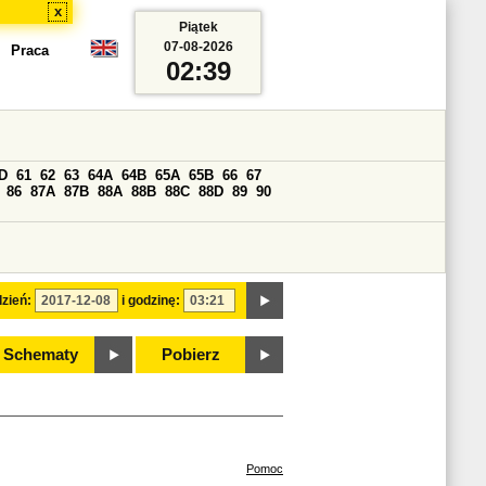
x
Piątek
07-08-2026
Praca
02:39
D
61
62
63
64A
64B
65A
65B
66
67
86
87A
87B
88A
88B
88C
88D
89
90
zień:
i godzinę:
Schematy
Pobierz
Pomoc