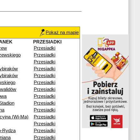
Pokaż na mapie
ANEK
PRZESIADKI
zew
Przesiadki
zewskiego
Przesiadki
Przesiadki
ybiraków
Przesiadki
ybiraków
Przesiadki
wskiego
Przesiadki
nwalidów
Przesiadki
owa
Przesiadki
Stadion
Przesiadki
ana
Przesiadki
cyjna (Wi-Ma)
Przesiadki
Przesiadki
o-Rydza
Przesiadki
niana
Przesiadki