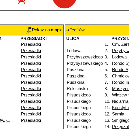
Pokaż na mapie
Teofilów
K
PRZESIADKI
ULICA
PRZYST
Przesiadki
1.
Cm. Zar
Przesiadki
Lodowa
2.
Przybys
Przesiadki
Przybyszewskiego
3.
Lodowa
Przesiadki
Przybyszewskiego
4.
Rondo S
Przesiadki
Puszkina
5.
Rondo S
Przesiadki
Puszkina
6.
Chmielo
Przesiadki
Puszkina
7.
Rondo I
Przesiadki
Rokicińska
8.
Maszyn
Przesiadki
Piłsudskiego
9.
Widzew 
Przesiadki
Piłsudskiego
10.
Niciarni
Przesiadki
Piłsudskiego
11.
Konstytu
Przesiadki
Piłsudskiego
12.
Sarnia
w. Ł.
Przesiadki
Piłsudskiego
13.
Śmigłeg
Piłsudskiego
14.
Przędzal