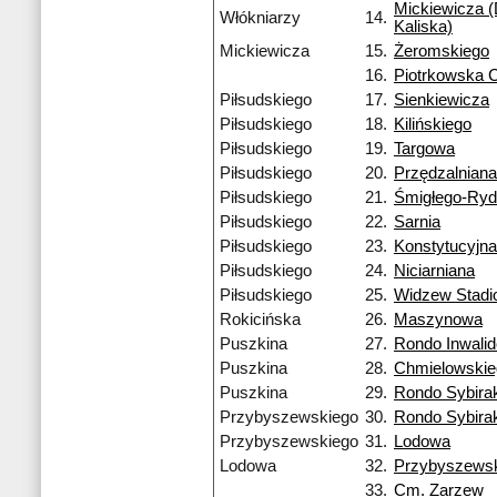
Mickiewicza (
Włókniarzy
14.
Kaliska)
Mickiewicza
15.
Żeromskiego
16.
Piotrkowska 
Piłsudskiego
17.
Sienkiewicza
Piłsudskiego
18.
Kilińskiego
Piłsudskiego
19.
Targowa
Piłsudskiego
20.
Przędzalniana
Piłsudskiego
21.
Śmigłego-Ry
Piłsudskiego
22.
Sarnia
Piłsudskiego
23.
Konstytucyjna
Piłsudskiego
24.
Niciarniana
Piłsudskiego
25.
Widzew Stadi
Rokicińska
26.
Maszynowa
Puszkina
27.
Rondo Inwali
Puszkina
28.
Chmielowskie
Puszkina
29.
Rondo Sybira
Przybyszewskiego
30.
Rondo Sybira
Przybyszewskiego
31.
Lodowa
Lodowa
32.
Przybyszews
33.
Cm. Zarzew