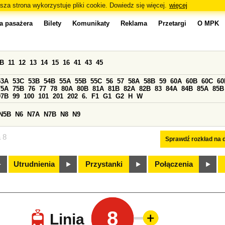
sza strona wykorzystuje pliki cookie. Dowiedz się więcej.
więcej
a pasażera
Bilety
Komunikaty
Reklama
Przetargi
O MPK
0B
11
12
13
14
15
16
41
43
45
53A
53C
53B
54B
55A
55B
55C
56
57
58A
58B
59
60A
60B
60C
60
75A
75B
76
77
78
80A
80B
81A
81B
82A
82B
83
84A
84B
85A
85B
97B
99
100
101
201
202
6.
F1
G1
G2
H
W
N5B
N6
N7A
N7B
N8
N9
a 8
Sprawdź rozkład na d
Utrudnienia
Przystanki
Połączenia
8
Linia