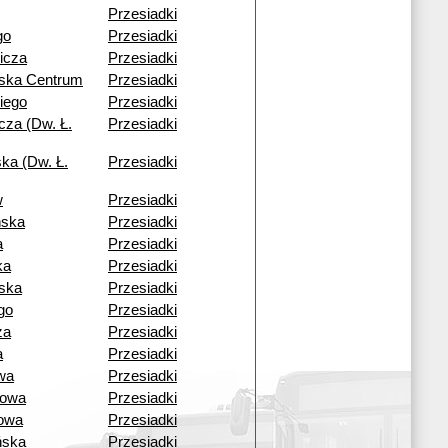
Przesiadki
go
Przesiadki
icza
Przesiadki
wska Centrum
Przesiadki
iego
Przesiadki
cza (Dw. Ł.
Przesiadki
ka (Dw. Ł.
Przesiadki
w
Przesiadki
ńska
Przesiadki
a
Przesiadki
ka
Przesiadki
ska
Przesiadki
go
Przesiadki
za
Przesiadki
a
Przesiadki
wa
Przesiadki
cowa
Przesiadki
owa
Przesiadki
ńska
Przesiadki