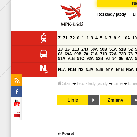
Na
Rozkłady jazdy
Dl
Z
Z1
Z2
0
1
2
3
4
5
6
7
8
9
10A
1
Z3
Z6
Z13
Z43
50A
50B
51A
51B
52
68
69A
69B
70
71A
71B
72A
72B
73
91A
91B
91C
92A
92B
93
94
96
97A
N1A
N1B
N2
N3A
N3B
N4A
N4B
N5A
Start
Rozkłady jazdy
Linie
Lini
Linie
Zmiany
Powrót