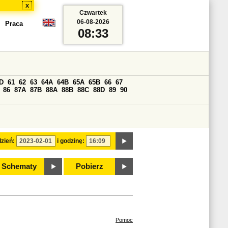
x
Czwartek
06-08-2026
Praca
08:33
D
61
62
63
64A
64B
65A
65B
66
67
86
87A
87B
88A
88B
88C
88D
89
90
zień:
i godzinę:
Schematy
Pobierz
Pomoc