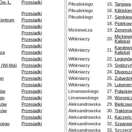
Dw. Ł.
Przesiadki
Piłsudskiego
15.
Targowa
Piłsudskiego
16.
Kilińskie
Przesiadki
Piłsudskiego
17.
Sienkiew
Centrum
Przesiadki
18.
Piotrko
Przesiadki
Mickiewicza
19.
Żeromsk
Przesiadki
Mickiewi
Włókniarzy
20.
Przesiadki
Kaliska)
Przesiadki
Karolews
Włókniarzy
21.
dza
Przesiadki
Kaliska)
Przesiadki
Włókniarzy
22.
Legionó
 (Wi-Ma)
Przesiadki
Włókniarzy
23.
Srebrzy
Przesiadki
Włókniarzy
24.
Długosz
on
Przesiadki
Włókniarzy
25.
Żubardz
Przesiadki
Włókniarzy
26.
Lutomier
dów
Przesiadki
Limanowskiego
27.
Pułaskie
go
Przesiadki
Limanowskiego
28.
Woronic
ków
Przesiadki
Aleksandrowska
29.
Bielicow
ków
Przesiadki
Aleksandrowska
30.
Traktoro
Przesiadki
Aleksandrowska
31.
Kaczeń
kiego
Przesiadki
Aleksandrowska
32.
Szparag
Aleksandrowska
33.
Szczeci