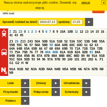
Nasza strona wykorzystuje pliki cookie. Dowiedz się
więcej
x
#
więcej.
Sprawdź rozkład na dzień:
i godzinę:
Z
Z1
Z2
0
1
2
3
4
5
6
7
8
9
10A
10B
11
12
13
14
15
16
41
43
45
Z3
Z6
Z13
Z43
50A
50B
51A
51B
52
53A
53C
53B
54B
55A
55B
55C
56
57
58A
58B
59
60A
60B
60C
60D
61
62
63
64A
64B
65A
65B
66
67
68
69A
69B
70
71A
71B
72A
72B
73
75A
75B
76
77
78
80A
80B
81A
81B
82A
82B
83
84A
84B
85A
85B
86
87A
87B
88A
88B
88C
88D
89
90
91A
91B
91C
92A
92B
93
94
96
97A
97B
99
100
101
201
202
6.
F1
G1
G2
H
W
N1A
N1B
N2
N3A
N3B
N4A
N4B
N5A
N5B
N6
N7A
N7B
N8
N9
Linie
Zmiany
Utrudnienia
Przystanki
Połączenia
Schematy
Pobierz