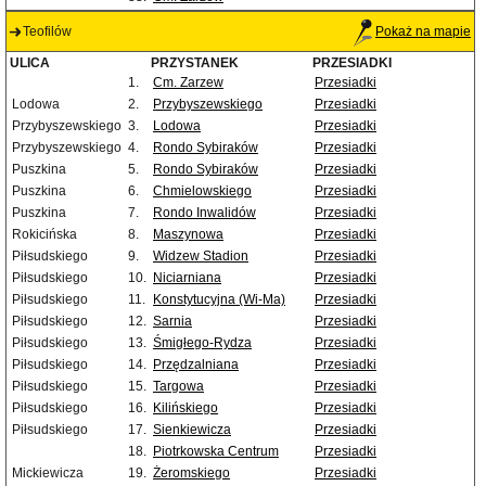
Teofilów
Pokaż na mapie
ULICA
PRZYSTANEK
PRZESIADKI
1.
Cm. Zarzew
Przesiadki
Lodowa
2.
Przybyszewskiego
Przesiadki
Przybyszewskiego
3.
Lodowa
Przesiadki
Przybyszewskiego
4.
Rondo Sybiraków
Przesiadki
Puszkina
5.
Rondo Sybiraków
Przesiadki
Puszkina
6.
Chmielowskiego
Przesiadki
Puszkina
7.
Rondo Inwalidów
Przesiadki
Rokicińska
8.
Maszynowa
Przesiadki
Piłsudskiego
9.
Widzew Stadion
Przesiadki
Piłsudskiego
10.
Niciarniana
Przesiadki
Piłsudskiego
11.
Konstytucyjna (Wi-Ma)
Przesiadki
Piłsudskiego
12.
Sarnia
Przesiadki
Piłsudskiego
13.
Śmigłego-Rydza
Przesiadki
Piłsudskiego
14.
Przędzalniana
Przesiadki
Piłsudskiego
15.
Targowa
Przesiadki
Piłsudskiego
16.
Kilińskiego
Przesiadki
Piłsudskiego
17.
Sienkiewicza
Przesiadki
18.
Piotrkowska Centrum
Przesiadki
Mickiewicza
19.
Żeromskiego
Przesiadki