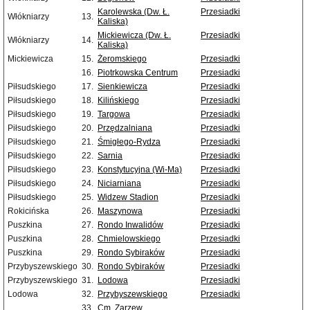
Karolewska (Dw. Ł.
Przesiadki
Włókniarzy
13.
Kaliska)
Mickiewicza (Dw. Ł.
Przesiadki
Włókniarzy
14.
Kaliska)
Mickiewicza
15.
Żeromskiego
Przesiadki
16.
Piotrkowska Centrum
Przesiadki
Piłsudskiego
17.
Sienkiewicza
Przesiadki
Piłsudskiego
18.
Kilińskiego
Przesiadki
Piłsudskiego
19.
Targowa
Przesiadki
Piłsudskiego
20.
Przędzalniana
Przesiadki
Piłsudskiego
21.
Śmigłego-Rydza
Przesiadki
Piłsudskiego
22.
Sarnia
Przesiadki
Piłsudskiego
23.
Konstytucyjna (Wi-Ma)
Przesiadki
Piłsudskiego
24.
Niciarniana
Przesiadki
Piłsudskiego
25.
Widzew Stadion
Przesiadki
Rokicińska
26.
Maszynowa
Przesiadki
Puszkina
27.
Rondo Inwalidów
Przesiadki
Puszkina
28.
Chmielowskiego
Przesiadki
Puszkina
29.
Rondo Sybiraków
Przesiadki
Przybyszewskiego
30.
Rondo Sybiraków
Przesiadki
Przybyszewskiego
31.
Lodowa
Przesiadki
Lodowa
32.
Przybyszewskiego
Przesiadki
33.
Cm. Zarzew