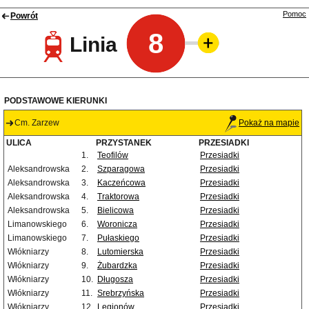
Pomoc
Powrót
8
Linia
PODSTAWOWE KIERUNKI
Cm. Zarzew
Pokaż na mapie
ULICA
PRZYSTANEK
PRZESIADKI
1.
Teofilów
Przesiadki
Aleksandrowska
2.
Szparagowa
Przesiadki
Aleksandrowska
3.
Kaczeńcowa
Przesiadki
Aleksandrowska
4.
Traktorowa
Przesiadki
Aleksandrowska
5.
Bielicowa
Przesiadki
Limanowskiego
6.
Woronicza
Przesiadki
Limanowskiego
7.
Pułaskiego
Przesiadki
Włókniarzy
8.
Lutomierska
Przesiadki
Włókniarzy
9.
Żubardzka
Przesiadki
Włókniarzy
10.
Długosza
Przesiadki
Włókniarzy
11.
Srebrzyńska
Przesiadki
Włókniarzy
12.
Legionów
Przesiadki