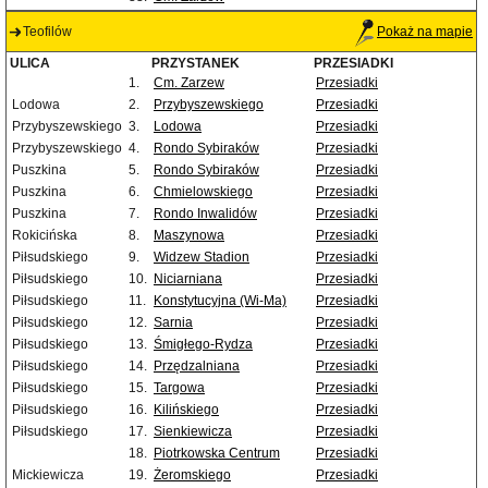
Teofilów
Pokaż na mapie
ULICA
PRZYSTANEK
PRZESIADKI
1.
Cm. Zarzew
Przesiadki
Lodowa
2.
Przybyszewskiego
Przesiadki
Przybyszewskiego
3.
Lodowa
Przesiadki
Przybyszewskiego
4.
Rondo Sybiraków
Przesiadki
Puszkina
5.
Rondo Sybiraków
Przesiadki
Puszkina
6.
Chmielowskiego
Przesiadki
Puszkina
7.
Rondo Inwalidów
Przesiadki
Rokicińska
8.
Maszynowa
Przesiadki
Piłsudskiego
9.
Widzew Stadion
Przesiadki
Piłsudskiego
10.
Niciarniana
Przesiadki
Piłsudskiego
11.
Konstytucyjna (Wi-Ma)
Przesiadki
Piłsudskiego
12.
Sarnia
Przesiadki
Piłsudskiego
13.
Śmigłego-Rydza
Przesiadki
Piłsudskiego
14.
Przędzalniana
Przesiadki
Piłsudskiego
15.
Targowa
Przesiadki
Piłsudskiego
16.
Kilińskiego
Przesiadki
Piłsudskiego
17.
Sienkiewicza
Przesiadki
18.
Piotrkowska Centrum
Przesiadki
Mickiewicza
19.
Żeromskiego
Przesiadki