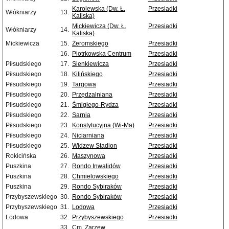
Karolewska (Dw. Ł.
Przesiadki
Włókniarzy
13.
Kaliska)
Mickiewicza (Dw. Ł.
Przesiadki
Włókniarzy
14.
Kaliska)
Mickiewicza
15.
Żeromskiego
Przesiadki
16.
Piotrkowska Centrum
Przesiadki
Piłsudskiego
17.
Sienkiewicza
Przesiadki
Piłsudskiego
18.
Kilińskiego
Przesiadki
Piłsudskiego
19.
Targowa
Przesiadki
Piłsudskiego
20.
Przędzalniana
Przesiadki
Piłsudskiego
21.
Śmigłego-Rydza
Przesiadki
Piłsudskiego
22.
Sarnia
Przesiadki
Piłsudskiego
23.
Konstytucyjna (Wi-Ma)
Przesiadki
Piłsudskiego
24.
Niciarniana
Przesiadki
Piłsudskiego
25.
Widzew Stadion
Przesiadki
Rokicińska
26.
Maszynowa
Przesiadki
Puszkina
27.
Rondo Inwalidów
Przesiadki
Puszkina
28.
Chmielowskiego
Przesiadki
Puszkina
29.
Rondo Sybiraków
Przesiadki
Przybyszewskiego
30.
Rondo Sybiraków
Przesiadki
Przybyszewskiego
31.
Lodowa
Przesiadki
Lodowa
32.
Przybyszewskiego
Przesiadki
33.
Cm. Zarzew