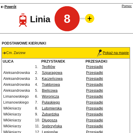
Pomoc
Powrót
8
Linia
PODSTAWOWE KIERUNKI
Cm. Zarzew
Pokaż na mapie
ULICA
PRZYSTANEK
PRZESIADKI
1.
Teofilów
Przesiadki
Aleksandrowska
2.
Szparagowa
Przesiadki
Aleksandrowska
3.
Kaczeńcowa
Przesiadki
Aleksandrowska
4.
Traktorowa
Przesiadki
Aleksandrowska
5.
Bielicowa
Przesiadki
Limanowskiego
6.
Woronicza
Przesiadki
Limanowskiego
7.
Pułaskiego
Przesiadki
Włókniarzy
8.
Lutomierska
Przesiadki
Włókniarzy
9.
Żubardzka
Przesiadki
Włókniarzy
10.
Długosza
Przesiadki
Włókniarzy
11.
Srebrzyńska
Przesiadki
Włókniarzy
12.
Legionów
Przesiadki