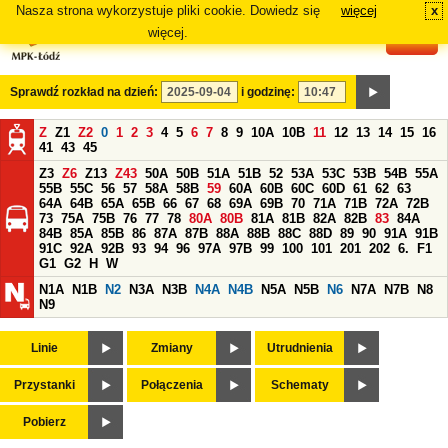
Nasza strona wykorzystuje pliki cookie. Dowiedz się
więcej
x
#
więcej.
Sprawdź rozkład na dzień:
i godzinę:
Z
Z1
Z2
0
1
2
3
4
5
6
7
8
9
10A
10B
11
12
13
14
15
16
41
43
45
Z3
Z6
Z13
Z43
50A
50B
51A
51B
52
53A
53C
53B
54B
55A
55B
55C
56
57
58A
58B
59
60A
60B
60C
60D
61
62
63
64A
64B
65A
65B
66
67
68
69A
69B
70
71A
71B
72A
72B
73
75A
75B
76
77
78
80A
80B
81A
81B
82A
82B
83
84A
84B
85A
85B
86
87A
87B
88A
88B
88C
88D
89
90
91A
91B
91C
92A
92B
93
94
96
97A
97B
99
100
101
201
202
6.
F1
G1
G2
H
W
N1A
N1B
N2
N3A
N3B
N4A
N4B
N5A
N5B
N6
N7A
N7B
N8
N9
Linie
Zmiany
Utrudnienia
Przystanki
Połączenia
Schematy
Pobierz