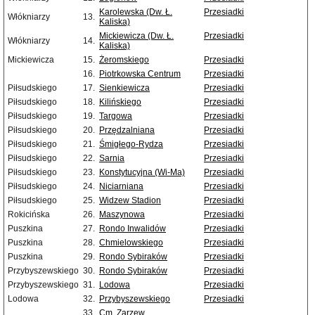
Karolewska (Dw. Ł.
Przesiadki
Włókniarzy
13.
Kaliska)
Mickiewicza (Dw. Ł.
Przesiadki
Włókniarzy
14.
Kaliska)
Mickiewicza
15.
Żeromskiego
Przesiadki
16.
Piotrkowska Centrum
Przesiadki
Piłsudskiego
17.
Sienkiewicza
Przesiadki
Piłsudskiego
18.
Kilińskiego
Przesiadki
Piłsudskiego
19.
Targowa
Przesiadki
Piłsudskiego
20.
Przędzalniana
Przesiadki
Piłsudskiego
21.
Śmigłego-Rydza
Przesiadki
Piłsudskiego
22.
Sarnia
Przesiadki
Piłsudskiego
23.
Konstytucyjna (Wi-Ma)
Przesiadki
Piłsudskiego
24.
Niciarniana
Przesiadki
Piłsudskiego
25.
Widzew Stadion
Przesiadki
Rokicińska
26.
Maszynowa
Przesiadki
Puszkina
27.
Rondo Inwalidów
Przesiadki
Puszkina
28.
Chmielowskiego
Przesiadki
Puszkina
29.
Rondo Sybiraków
Przesiadki
Przybyszewskiego
30.
Rondo Sybiraków
Przesiadki
Przybyszewskiego
31.
Lodowa
Przesiadki
Lodowa
32.
Przybyszewskiego
Przesiadki
33.
Cm. Zarzew