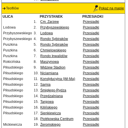
Teofilów
Pokaż na mapie
ULICA
PRZYSTANEK
PRZESIADKI
1.
Cm. Zarzew
Przesiadki
Lodowa
2.
Przybyszewskiego
Przesiadki
Przybyszewskiego
3.
Lodowa
Przesiadki
Przybyszewskiego
4.
Rondo Sybiraków
Przesiadki
Puszkina
5.
Rondo Sybiraków
Przesiadki
Puszkina
6.
Chmielowskiego
Przesiadki
Puszkina
7.
Rondo Inwalidów
Przesiadki
Rokicińska
8.
Maszynowa
Przesiadki
Piłsudskiego
9.
Widzew Stadion
Przesiadki
Piłsudskiego
10.
Niciarniana
Przesiadki
Piłsudskiego
11.
Konstytucyjna (Wi-Ma)
Przesiadki
Piłsudskiego
12.
Sarnia
Przesiadki
Piłsudskiego
13.
Śmigłego-Rydza
Przesiadki
Piłsudskiego
14.
Przędzalniana
Przesiadki
Piłsudskiego
15.
Targowa
Przesiadki
Piłsudskiego
16.
Kilińskiego
Przesiadki
Piłsudskiego
17.
Sienkiewicza
Przesiadki
18.
Piotrkowska Centrum
Przesiadki
Mickiewicza
19.
Żeromskiego
Przesiadki