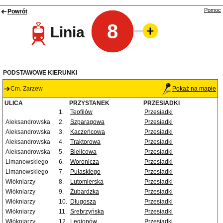
Pomoc
Powrót
8
Linia
PODSTAWOWE KIERUNKI
Cm. Zarzew
Pokaż na mapie
ULICA
PRZYSTANEK
PRZESIADKI
1.
Teofilów
Przesiadki
Aleksandrowska
2.
Szparagowa
Przesiadki
Aleksandrowska
3.
Kaczeńcowa
Przesiadki
Aleksandrowska
4.
Traktorowa
Przesiadki
Aleksandrowska
5.
Bielicowa
Przesiadki
Limanowskiego
6.
Woronicza
Przesiadki
Limanowskiego
7.
Pułaskiego
Przesiadki
Włókniarzy
8.
Lutomierska
Przesiadki
Włókniarzy
9.
Żubardzka
Przesiadki
Włókniarzy
10.
Długosza
Przesiadki
Włókniarzy
11.
Srebrzyńska
Przesiadki
Włókniarzy
12.
Legionów
Przesiadki