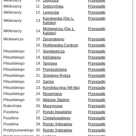
Włókniarzy
10.
Długosza
Przesiadki
Włókniarzy
11.
Srebrzyńska
Przesiadki
Włókniarzy
12.
Legionów
Przesiadki
Karolewska (Dw. Ł.
Przesiadki
Włókniarzy
13.
Kaliska)
Mickiewicza (Dw. Ł.
Przesiadki
Włókniarzy
14.
Kaliska)
Mickiewicza
15.
Żeromskiego
Przesiadki
16.
Piotrkowska Centrum
Przesiadki
Piłsudskiego
17.
Sienkiewicza
Przesiadki
Piłsudskiego
18.
Kilińskiego
Przesiadki
Piłsudskiego
19.
Targowa
Przesiadki
Piłsudskiego
20.
Przędzalniana
Przesiadki
Piłsudskiego
21.
Śmigłego-Rydza
Przesiadki
Piłsudskiego
22.
Sarnia
Przesiadki
Piłsudskiego
23.
Konstytucyjna (Wi-Ma)
Przesiadki
Piłsudskiego
24.
Niciarniana
Przesiadki
Piłsudskiego
25.
Widzew Stadion
Przesiadki
Rokicińska
26.
Maszynowa
Przesiadki
Puszkina
27.
Rondo Inwalidów
Przesiadki
Puszkina
28.
Chmielowskiego
Przesiadki
Puszkina
29.
Rondo Sybiraków
Przesiadki
Przybyszewskiego
30.
Rondo Sybiraków
Przesiadki