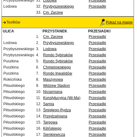
Przybyszewskiego
31.
Lodowa
Przesiadki
Lodowa
32.
Przybyszewskiego
Przesiadki
33.
Cm. Zarzew
Teofilów
Pokaż na mapie
ULICA
PRZYSTANEK
PRZESIADKI
1.
Cm. Zarzew
Przesiadki
Lodowa
2.
Przybyszewskiego
Przesiadki
Przybyszewskiego
3.
Lodowa
Przesiadki
Przybyszewskiego
4.
Rondo Sybiraków
Przesiadki
Puszkina
5.
Rondo Sybiraków
Przesiadki
Puszkina
6.
Chmielowskiego
Przesiadki
Puszkina
7.
Rondo Inwalidów
Przesiadki
Rokicińska
8.
Maszynowa
Przesiadki
Piłsudskiego
9.
Widzew Stadion
Przesiadki
Piłsudskiego
10.
Niciarniana
Przesiadki
Piłsudskiego
11.
Konstytucyjna (Wi-Ma)
Przesiadki
Piłsudskiego
12.
Sarnia
Przesiadki
Piłsudskiego
13.
Śmigłego-Rydza
Przesiadki
Piłsudskiego
14.
Przędzalniana
Przesiadki
Piłsudskiego
15.
Targowa
Przesiadki
Piłsudskiego
16.
Kilińskiego
Przesiadki
Piłsudskiego
17.
Sienkiewicza
Przesiadki