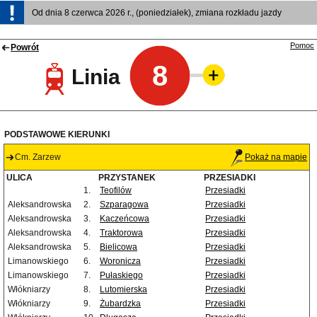
Od dnia 8 czerwca 2026 r., (poniedziałek), zmiana rozkładu jazdy
Pomoc
Powrót
8
Linia
PODSTAWOWE KIERUNKI
Cm. Zarzew
Pokaż na mapie
ULICA
PRZYSTANEK
PRZESIADKI
1.
Teofilów
Przesiadki
Aleksandrowska
2.
Szparagowa
Przesiadki
Aleksandrowska
3.
Kaczeńcowa
Przesiadki
Aleksandrowska
4.
Traktorowa
Przesiadki
Aleksandrowska
5.
Bielicowa
Przesiadki
Limanowskiego
6.
Woronicza
Przesiadki
Limanowskiego
7.
Pułaskiego
Przesiadki
Włókniarzy
8.
Lutomierska
Przesiadki
Włókniarzy
9.
Żubardzka
Przesiadki