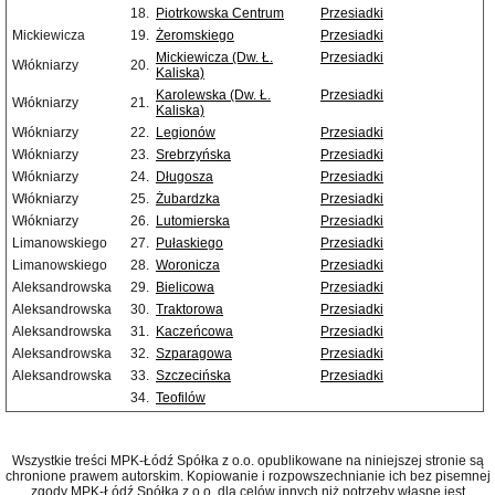
18.
Piotrkowska Centrum
Przesiadki
Mickiewicza
19.
Żeromskiego
Przesiadki
Mickiewicza (Dw. Ł.
Przesiadki
Włókniarzy
20.
Kaliska)
Karolewska (Dw. Ł.
Przesiadki
Włókniarzy
21.
Kaliska)
Włókniarzy
22.
Legionów
Przesiadki
Włókniarzy
23.
Srebrzyńska
Przesiadki
Włókniarzy
24.
Długosza
Przesiadki
Włókniarzy
25.
Żubardzka
Przesiadki
Włókniarzy
26.
Lutomierska
Przesiadki
Limanowskiego
27.
Pułaskiego
Przesiadki
Limanowskiego
28.
Woronicza
Przesiadki
Aleksandrowska
29.
Bielicowa
Przesiadki
Aleksandrowska
30.
Traktorowa
Przesiadki
Aleksandrowska
31.
Kaczeńcowa
Przesiadki
Aleksandrowska
32.
Szparagowa
Przesiadki
Aleksandrowska
33.
Szczecińska
Przesiadki
34.
Teofilów
Wszystkie treści MPK-Łódź Spółka z o.o. opublikowane na niniejszej stronie są
chronione prawem autorskim. Kopiowanie i rozpowszechnianie ich bez pisemnej
zgody MPK-Łódź Spółka z o.o. dla celów innych niż potrzeby własne jest