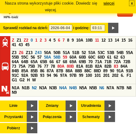
Nasza strona wykorzystuje pliki cookie. Dowiedz się
więcej
x
#
więcej.
Sprawdź rozkład na dzień:
i godzinę:
Z
Z1
Z2
0
1
2
3
4
5
6
7
8
9
10A
10B
11
12
13
14
15
16
41
43
45
Z3
Z6
Z13
Z43
50A
50B
51A
51B
52
53A
53C
53B
54B
55A
55B
55C
56
57
58A
58B
59
60A
60B
60C
60D
61
62
63
64A
64B
65A
65B
66
67
68
69A
69B
70
71A
71B
72A
72B
73
75A
75B
76
77
78
80A
80B
81A
81B
82A
82B
83
84A
84B
85A
85B
86
87A
87B
88A
88B
88C
88D
89
90
91A
91B
91C
92A
92B
93
94
96
97A
97B
99
100
101
201
202
6.
F1
G1
G2
H
W
N1A
N1B
N2
N3A
N3B
N4A
N4B
N5A
N5B
N6
N7A
N7B
N8
N9
Linie
Zmiany
Utrudnienia
Przystanki
Połączenia
Schematy
Pobierz