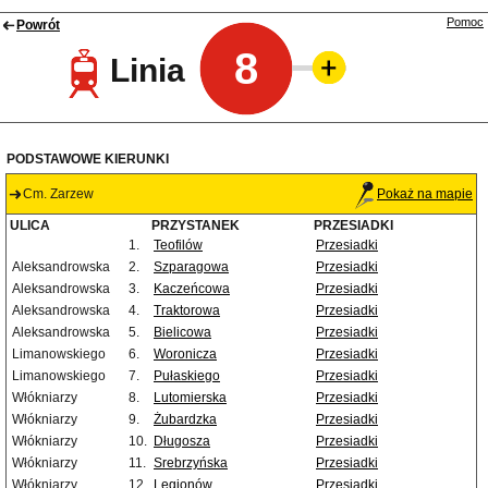
Pomoc
Powrót
8
Linia
PODSTAWOWE KIERUNKI
Cm. Zarzew
Pokaż na mapie
ULICA
PRZYSTANEK
PRZESIADKI
1.
Teofilów
Przesiadki
Aleksandrowska
2.
Szparagowa
Przesiadki
Aleksandrowska
3.
Kaczeńcowa
Przesiadki
Aleksandrowska
4.
Traktorowa
Przesiadki
Aleksandrowska
5.
Bielicowa
Przesiadki
Limanowskiego
6.
Woronicza
Przesiadki
Limanowskiego
7.
Pułaskiego
Przesiadki
Włókniarzy
8.
Lutomierska
Przesiadki
Włókniarzy
9.
Żubardzka
Przesiadki
Włókniarzy
10.
Długosza
Przesiadki
Włókniarzy
11.
Srebrzyńska
Przesiadki
Włókniarzy
12.
Legionów
Przesiadki