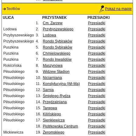
Teofilów
Pokaż na mapie
ULICA
PRZYSTANEK
PRZESIADKI
1.
Cm. Zarzew
Przesiadki
Lodowa
2.
Przybyszewskiego
Przesiadki
Przybyszewskiego
3.
Lodowa
Przesiadki
Przybyszewskiego
4.
Rondo Sybiraków
Przesiadki
Puszkina
5.
Rondo Sybiraków
Przesiadki
Puszkina
6.
Chmielowskiego
Przesiadki
Puszkina
7.
Rondo Inwalidów
Przesiadki
Rokicińska
8.
Maszynowa
Przesiadki
Piłsudskiego
9.
Widzew Stadion
Przesiadki
Piłsudskiego
10.
Niciarniana
Przesiadki
Piłsudskiego
11.
Konstytucyjna (Wi-Ma)
Przesiadki
Piłsudskiego
12.
Sarnia
Przesiadki
Piłsudskiego
13.
Śmigłego-Rydza
Przesiadki
Piłsudskiego
14.
Przędzalniana
Przesiadki
Piłsudskiego
15.
Targowa
Przesiadki
Piłsudskiego
16.
Kilińskiego
Przesiadki
Piłsudskiego
17.
Sienkiewicza
Przesiadki
18.
Piotrkowska Centrum
Przesiadki
Mickiewicza
19.
Żeromskiego
Przesiadki