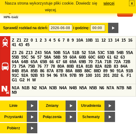
Nasza strona wykorzystuje pliki cookie. Dowiedz się
więcej
x
#
więcej.
Sprawdź rozkład na dzień:
i godzinę:
Z
Z1
Z2
0
1
2
3
4
5
6
7
8
9
10A
10B
11
12
13
14
15
16
41
43
45
Z3
Z6
Z13
Z43
50A
50B
51A
51B
52
53A
53C
53B
54B
55A
55B
55C
56
57
58A
58B
59
60A
60B
60C
60D
61
62
63
64A
64B
65A
65B
66
67
68
69A
69B
70
71A
71B
72A
72B
73
75A
75B
76
77
78
80A
80B
81A
81B
82A
82B
83
84A
84B
85A
85B
86
87A
87B
88A
88B
88C
88D
89
90
91A
91B
91C
92A
92B
93
94
96
97A
97B
99
100
101
201
202
6.
F1
G1
G2
H
W
N1A
N1B
N2
N3A
N3B
N4A
N4B
N5A
N5B
N6
N7A
N7B
N8
N9
Linie
Zmiany
Utrudnienia
Przystanki
Połączenia
Schematy
Pobierz