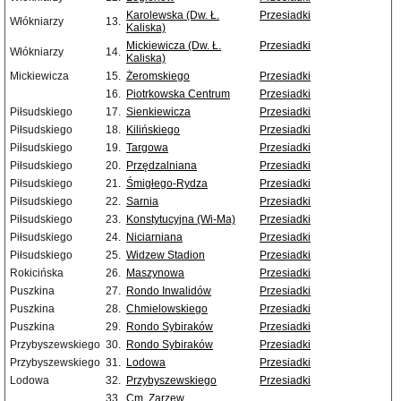
Karolewska (Dw. Ł.
Przesiadki
Włókniarzy
13.
Kaliska)
Mickiewicza (Dw. Ł.
Przesiadki
Włókniarzy
14.
Kaliska)
Mickiewicza
15.
Żeromskiego
Przesiadki
16.
Piotrkowska Centrum
Przesiadki
Piłsudskiego
17.
Sienkiewicza
Przesiadki
Piłsudskiego
18.
Kilińskiego
Przesiadki
Piłsudskiego
19.
Targowa
Przesiadki
Piłsudskiego
20.
Przędzalniana
Przesiadki
Piłsudskiego
21.
Śmigłego-Rydza
Przesiadki
Piłsudskiego
22.
Sarnia
Przesiadki
Piłsudskiego
23.
Konstytucyjna (Wi-Ma)
Przesiadki
Piłsudskiego
24.
Niciarniana
Przesiadki
Piłsudskiego
25.
Widzew Stadion
Przesiadki
Rokicińska
26.
Maszynowa
Przesiadki
Puszkina
27.
Rondo Inwalidów
Przesiadki
Puszkina
28.
Chmielowskiego
Przesiadki
Puszkina
29.
Rondo Sybiraków
Przesiadki
Przybyszewskiego
30.
Rondo Sybiraków
Przesiadki
Przybyszewskiego
31.
Lodowa
Przesiadki
Lodowa
32.
Przybyszewskiego
Przesiadki
33.
Cm. Zarzew