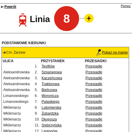
Pomoc
Powrót
8
Linia
PODSTAWOWE KIERUNKI
Cm. Zarzew
Pokaż na mapie
ULICA
PRZYSTANEK
PRZESIADKI
1.
Teofilów
Przesiadki
Aleksandrowska
2.
Szparagowa
Przesiadki
Aleksandrowska
3.
Kaczeńcowa
Przesiadki
Aleksandrowska
4.
Traktorowa
Przesiadki
Aleksandrowska
5.
Bielicowa
Przesiadki
Limanowskiego
6.
Woronicza
Przesiadki
Limanowskiego
7.
Pułaskiego
Przesiadki
Włókniarzy
8.
Lutomierska
Przesiadki
Włókniarzy
9.
Żubardzka
Przesiadki
Włókniarzy
10.
Długosza
Przesiadki
Włókniarzy
11.
Srebrzyńska
Przesiadki
Włókniarzy
12.
Legionów
Przesiadki