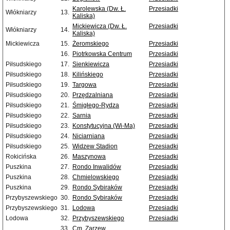
Karolewska (Dw. Ł.
Przesiadki
Włókniarzy
13.
Kaliska)
Mickiewicza (Dw. Ł.
Przesiadki
Włókniarzy
14.
Kaliska)
Mickiewicza
15.
Żeromskiego
Przesiadki
16.
Piotrkowska Centrum
Przesiadki
Piłsudskiego
17.
Sienkiewicza
Przesiadki
Piłsudskiego
18.
Kilińskiego
Przesiadki
Piłsudskiego
19.
Targowa
Przesiadki
Piłsudskiego
20.
Przędzalniana
Przesiadki
Piłsudskiego
21.
Śmigłego-Rydza
Przesiadki
Piłsudskiego
22.
Sarnia
Przesiadki
Piłsudskiego
23.
Konstytucyjna (Wi-Ma)
Przesiadki
Piłsudskiego
24.
Niciarniana
Przesiadki
Piłsudskiego
25.
Widzew Stadion
Przesiadki
Rokicińska
26.
Maszynowa
Przesiadki
Puszkina
27.
Rondo Inwalidów
Przesiadki
Puszkina
28.
Chmielowskiego
Przesiadki
Puszkina
29.
Rondo Sybiraków
Przesiadki
Przybyszewskiego
30.
Rondo Sybiraków
Przesiadki
Przybyszewskiego
31.
Lodowa
Przesiadki
Lodowa
32.
Przybyszewskiego
Przesiadki
33.
Cm. Zarzew