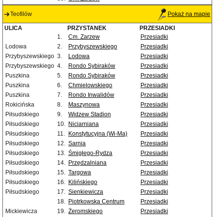
Teofilów
Pokaż na mapie
ULICA
PRZYSTANEK
PRZESIADKI
1.
Cm. Zarzew
Przesiadki
Lodowa
2.
Przybyszewskiego
Przesiadki
Przybyszewskiego
3.
Lodowa
Przesiadki
Przybyszewskiego
4.
Rondo Sybiraków
Przesiadki
Puszkina
5.
Rondo Sybiraków
Przesiadki
Puszkina
6.
Chmielowskiego
Przesiadki
Puszkina
7.
Rondo Inwalidów
Przesiadki
Rokicińska
8.
Maszynowa
Przesiadki
Piłsudskiego
9.
Widzew Stadion
Przesiadki
Piłsudskiego
10.
Niciarniana
Przesiadki
Piłsudskiego
11.
Konstytucyjna (Wi-Ma)
Przesiadki
Piłsudskiego
12.
Sarnia
Przesiadki
Piłsudskiego
13.
Śmigłego-Rydza
Przesiadki
Piłsudskiego
14.
Przędzalniana
Przesiadki
Piłsudskiego
15.
Targowa
Przesiadki
Piłsudskiego
16.
Kilińskiego
Przesiadki
Piłsudskiego
17.
Sienkiewicza
Przesiadki
18.
Piotrkowska Centrum
Przesiadki
Mickiewicza
19.
Żeromskiego
Przesiadki