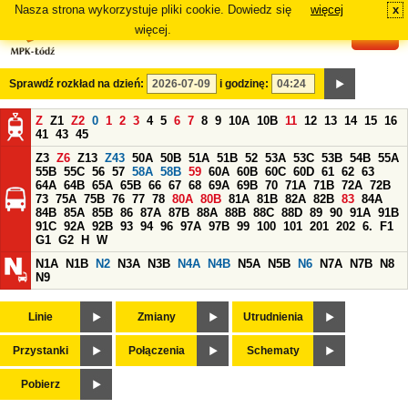
Nasza strona wykorzystuje pliki cookie. Dowiedz się
więcej
x
#
więcej.
Sprawdź rozkład na dzień:
i godzinę:
Z
Z1
Z2
0
1
2
3
4
5
6
7
8
9
10A
10B
11
12
13
14
15
16
41
43
45
Z3
Z6
Z13
Z43
50A
50B
51A
51B
52
53A
53C
53B
54B
55A
55B
55C
56
57
58A
58B
59
60A
60B
60C
60D
61
62
63
64A
64B
65A
65B
66
67
68
69A
69B
70
71A
71B
72A
72B
73
75A
75B
76
77
78
80A
80B
81A
81B
82A
82B
83
84A
84B
85A
85B
86
87A
87B
88A
88B
88C
88D
89
90
91A
91B
91C
92A
92B
93
94
96
97A
97B
99
100
101
201
202
6.
F1
G1
G2
H
W
N1A
N1B
N2
N3A
N3B
N4A
N4B
N5A
N5B
N6
N7A
N7B
N8
N9
Linie
Zmiany
Utrudnienia
Przystanki
Połączenia
Schematy
Pobierz