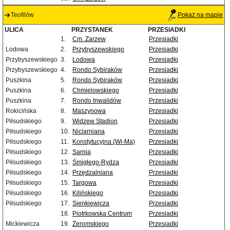
Teofilów
Pokaż na mapie
ULICA
PRZYSTANEK
PRZESIADKI
1.
Cm. Zarzew
Przesiadki
Lodowa
2.
Przybyszewskiego
Przesiadki
Przybyszewskiego
3.
Lodowa
Przesiadki
Przybyszewskiego
4.
Rondo Sybiraków
Przesiadki
Puszkina
5.
Rondo Sybiraków
Przesiadki
Puszkina
6.
Chmielowskiego
Przesiadki
Puszkina
7.
Rondo Inwalidów
Przesiadki
Rokicińska
8.
Maszynowa
Przesiadki
Piłsudskiego
9.
Widzew Stadion
Przesiadki
Piłsudskiego
10.
Niciarniana
Przesiadki
Piłsudskiego
11.
Konstytucyjna (Wi-Ma)
Przesiadki
Piłsudskiego
12.
Sarnia
Przesiadki
Piłsudskiego
13.
Śmigłego-Rydza
Przesiadki
Piłsudskiego
14.
Przędzalniana
Przesiadki
Piłsudskiego
15.
Targowa
Przesiadki
Piłsudskiego
16.
Kilińskiego
Przesiadki
Piłsudskiego
17.
Sienkiewicza
Przesiadki
18.
Piotrkowska Centrum
Przesiadki
Mickiewicza
19.
Żeromskiego
Przesiadki