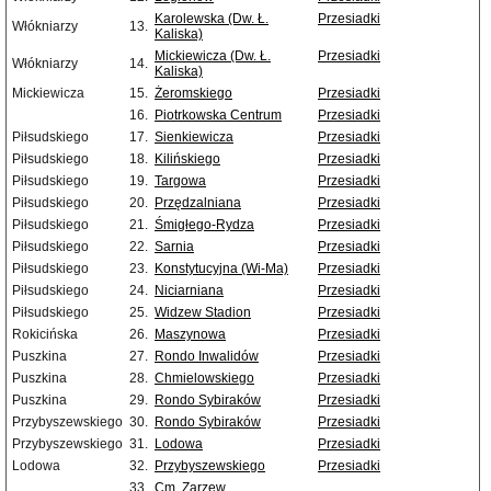
Karolewska (Dw. Ł.
Przesiadki
Włókniarzy
13.
Kaliska)
Mickiewicza (Dw. Ł.
Przesiadki
Włókniarzy
14.
Kaliska)
Mickiewicza
15.
Żeromskiego
Przesiadki
16.
Piotrkowska Centrum
Przesiadki
Piłsudskiego
17.
Sienkiewicza
Przesiadki
Piłsudskiego
18.
Kilińskiego
Przesiadki
Piłsudskiego
19.
Targowa
Przesiadki
Piłsudskiego
20.
Przędzalniana
Przesiadki
Piłsudskiego
21.
Śmigłego-Rydza
Przesiadki
Piłsudskiego
22.
Sarnia
Przesiadki
Piłsudskiego
23.
Konstytucyjna (Wi-Ma)
Przesiadki
Piłsudskiego
24.
Niciarniana
Przesiadki
Piłsudskiego
25.
Widzew Stadion
Przesiadki
Rokicińska
26.
Maszynowa
Przesiadki
Puszkina
27.
Rondo Inwalidów
Przesiadki
Puszkina
28.
Chmielowskiego
Przesiadki
Puszkina
29.
Rondo Sybiraków
Przesiadki
Przybyszewskiego
30.
Rondo Sybiraków
Przesiadki
Przybyszewskiego
31.
Lodowa
Przesiadki
Lodowa
32.
Przybyszewskiego
Przesiadki
33.
Cm. Zarzew