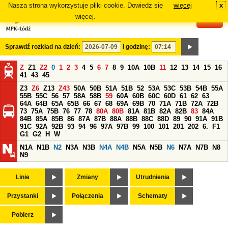
Nasza strona wykorzystuje pliki cookie. Dowiedz się
więcej
x
#
więcej.
Sprawdź rozkład na dzień:
i godzinę:
Z
Z1
Z2
0
1
2
3
4
5
6
7
8
9
10A
10B
11
12
13
14
15
16
41
43
45
Z3
Z6
Z13
Z43
50A
50B
51A
51B
52
53A
53C
53B
54B
55A
55B
55C
56
57
58A
58B
59
60A
60B
60C
60D
61
62
63
64A
64B
65A
65B
66
67
68
69A
69B
70
71A
71B
72A
72B
73
75A
75B
76
77
78
80A
80B
81A
81B
82A
82B
83
84A
84B
85A
85B
86
87A
87B
88A
88B
88C
88D
89
90
91A
91B
91C
92A
92B
93
94
96
97A
97B
99
100
101
201
202
6.
F1
G1
G2
H
W
N1A
N1B
N2
N3A
N3B
N4A
N4B
N5A
N5B
N6
N7A
N7B
N8
N9
Linie
Zmiany
Utrudnienia
Przystanki
Połączenia
Schematy
Pobierz