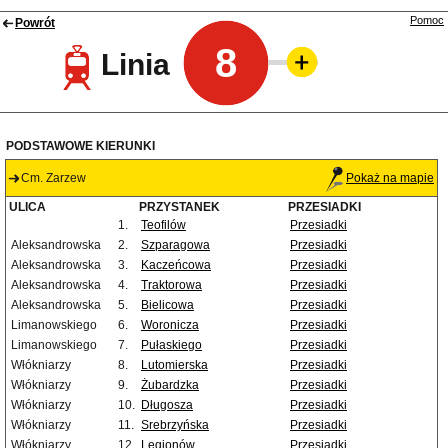
Pomoc
Powrót
8
Linia
PODSTAWOWE KIERUNKI
Cm. Zarzew
Pokaż na mapie
ULICA
PRZYSTANEK
PRZESIADKI
1.
Teofilów
Przesiadki
Aleksandrowska
2.
Szparagowa
Przesiadki
Aleksandrowska
3.
Kaczeńcowa
Przesiadki
Aleksandrowska
4.
Traktorowa
Przesiadki
Aleksandrowska
5.
Bielicowa
Przesiadki
Limanowskiego
6.
Woronicza
Przesiadki
Limanowskiego
7.
Pułaskiego
Przesiadki
Włókniarzy
8.
Lutomierska
Przesiadki
Włókniarzy
9.
Żubardzka
Przesiadki
Włókniarzy
10.
Długosza
Przesiadki
Włókniarzy
11.
Srebrzyńska
Przesiadki
Włókniarzy
12.
Legionów
Przesiadki