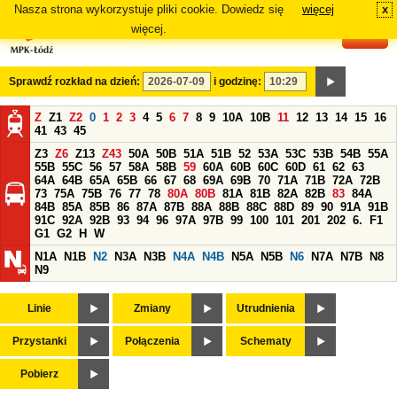
Nasza strona wykorzystuje pliki cookie. Dowiedz się
więcej
x
#
więcej.
Sprawdź rozkład na dzień:
i godzinę:
Z
Z1
Z2
0
1
2
3
4
5
6
7
8
9
10A
10B
11
12
13
14
15
16
41
43
45
Z3
Z6
Z13
Z43
50A
50B
51A
51B
52
53A
53C
53B
54B
55A
55B
55C
56
57
58A
58B
59
60A
60B
60C
60D
61
62
63
64A
64B
65A
65B
66
67
68
69A
69B
70
71A
71B
72A
72B
73
75A
75B
76
77
78
80A
80B
81A
81B
82A
82B
83
84A
84B
85A
85B
86
87A
87B
88A
88B
88C
88D
89
90
91A
91B
91C
92A
92B
93
94
96
97A
97B
99
100
101
201
202
6.
F1
G1
G2
H
W
N1A
N1B
N2
N3A
N3B
N4A
N4B
N5A
N5B
N6
N7A
N7B
N8
N9
Linie
Zmiany
Utrudnienia
Przystanki
Połączenia
Schematy
Pobierz