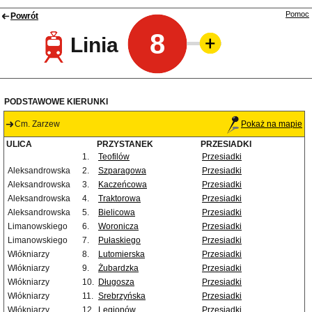
Pomoc
Powrót
8
Linia
PODSTAWOWE KIERUNKI
Cm. Zarzew
Pokaż na mapie
ULICA
PRZYSTANEK
PRZESIADKI
1.
Teofilów
Przesiadki
Aleksandrowska
2.
Szparagowa
Przesiadki
Aleksandrowska
3.
Kaczeńcowa
Przesiadki
Aleksandrowska
4.
Traktorowa
Przesiadki
Aleksandrowska
5.
Bielicowa
Przesiadki
Limanowskiego
6.
Woronicza
Przesiadki
Limanowskiego
7.
Pułaskiego
Przesiadki
Włókniarzy
8.
Lutomierska
Przesiadki
Włókniarzy
9.
Żubardzka
Przesiadki
Włókniarzy
10.
Długosza
Przesiadki
Włókniarzy
11.
Srebrzyńska
Przesiadki
Włókniarzy
12.
Legionów
Przesiadki