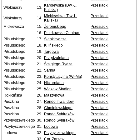
Karolewska (Dw. Ł.
Przesiadki
Włókniarzy
13.
Kaliska)
Mickiewicza (Dw. Ł.
Przesiadki
Włókniarzy
14.
Kaliska)
Mickiewicza
15.
Żeromskiego
Przesiadki
16.
Piotrkowska Centrum
Przesiadki
Piłsudskiego
17.
Sienkiewicza
Przesiadki
Piłsudskiego
18.
Kilińskiego
Przesiadki
Piłsudskiego
19.
Targowa
Przesiadki
Piłsudskiego
20.
Przędzalniana
Przesiadki
Piłsudskiego
21.
Śmigłego-Rydza
Przesiadki
Piłsudskiego
22.
Sarnia
Przesiadki
Piłsudskiego
23.
Konstytucyjna (Wi-Ma)
Przesiadki
Piłsudskiego
24.
Niciarniana
Przesiadki
Piłsudskiego
25.
Widzew Stadion
Przesiadki
Rokicińska
26.
Maszynowa
Przesiadki
Puszkina
27.
Rondo Inwalidów
Przesiadki
Puszkina
28.
Chmielowskiego
Przesiadki
Puszkina
29.
Rondo Sybiraków
Przesiadki
Przybyszewskiego
30.
Rondo Sybiraków
Przesiadki
Przybyszewskiego
31.
Lodowa
Przesiadki
Lodowa
32.
Przybyszewskiego
Przesiadki
33.
Cm. Zarzew