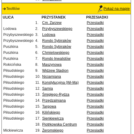
Teofilów
Pokaż na mapie
ULICA
PRZYSTANEK
PRZESIADKI
1.
Cm. Zarzew
Przesiadki
Lodowa
2.
Przybyszewskiego
Przesiadki
Przybyszewskiego
3.
Lodowa
Przesiadki
Przybyszewskiego
4.
Rondo Sybiraków
Przesiadki
Puszkina
5.
Rondo Sybiraków
Przesiadki
Puszkina
6.
Chmielowskiego
Przesiadki
Puszkina
7.
Rondo Inwalidów
Przesiadki
Rokicińska
8.
Maszynowa
Przesiadki
Piłsudskiego
9.
Widzew Stadion
Przesiadki
Piłsudskiego
10.
Niciarniana
Przesiadki
Piłsudskiego
11.
Konstytucyjna (Wi-Ma)
Przesiadki
Piłsudskiego
12.
Sarnia
Przesiadki
Piłsudskiego
13.
Śmigłego-Rydza
Przesiadki
Piłsudskiego
14.
Przędzalniana
Przesiadki
Piłsudskiego
15.
Targowa
Przesiadki
Piłsudskiego
16.
Kilińskiego
Przesiadki
Piłsudskiego
17.
Sienkiewicza
Przesiadki
18.
Piotrkowska Centrum
Przesiadki
Mickiewicza
19.
Żeromskiego
Przesiadki