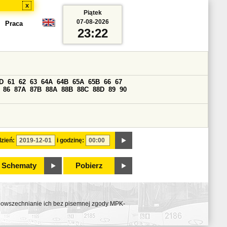
x
Piątek
07-08-2026
Praca
23:22
D
61
62
63
64A
64B
65A
65B
66
67
86
87A
87B
88A
88B
88C
88D
89
90
zień:
i godzinę:
Schematy
Pobierz
ozpowszechnianie ich bez pisemnej zgody MPK-