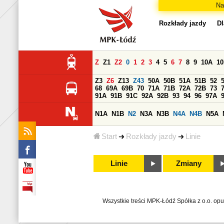
Na
Rozkłady jazdy
Dl
Z
Z1
Z2
0
1
2
3
4
5
6
7
8
9
10A
1
Z3
Z6
Z13
Z43
50A
50B
51A
51B
52
68
69A
69B
70
71A
71B
72A
72B
73
91A
91B
91C
92A
92B
93
94
96
97A
N1A
N1B
N2
N3A
N3B
N4A
N4B
N5A
Start
Rozkłady jazdy
Linie
Linie
Zmiany
Wszystkie treści MPK-Łódź Spółka z o.o. op