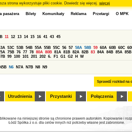
sza strona wykorzystuje pliki cookie. Dowiedz się więcej.
więcej
a pasażera
Bilety
Komunikaty
Reklama
Przetargi
O MPK
0B
11
12
13
14
15
16
41
43
45
53A
53C
53B
54B
55A
55B
55C
56
57
58A
58B
59
60A
60B
60C
60
75A
75B
76
77
78
80A
80B
81A
81B
82A
82B
83
84A
84B
85A
85B
97B
99
100
101
201
202
6.
F1
G1
G2
H
W
N5B
N6
N7A
N7B
N8
N9
Sprawdź rozkład na d
Utrudnienia
Przystanki
Połączenia
ublikowane na niniejszej stronie są chronione prawem autorskim. Kopiowanie i r
Łódź Spółka z o.o. dla celów innych niż potrzeby własne jest zabronione.