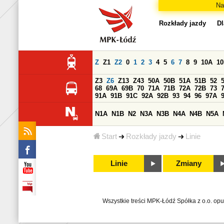
Na
Rozkłady jazdy
Dl
Z
Z1
Z2
0
1
2
3
4
5
6
7
8
9
10A
1
Z3
Z6
Z13
Z43
50A
50B
51A
51B
52
68
69A
69B
70
71A
71B
72A
72B
73
91A
91B
91C
92A
92B
93
94
96
97A
N1A
N1B
N2
N3A
N3B
N4A
N4B
N5A
Start
Rozkłady jazdy
Linie
Linie
Zmiany
Wszystkie treści MPK-Łódź Spółka z o.o. op