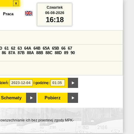
x
Czwartek
06-08-2026
Praca
16:18
D
61
62
63
64A
64B
65A
65B
66
67
86
87A
87B
88A
88B
88C
88D
89
90
zień:
i godzinę:
Schematy
Pobierz
ozpowszechnianie ich bez pisemnej zgody MPK-