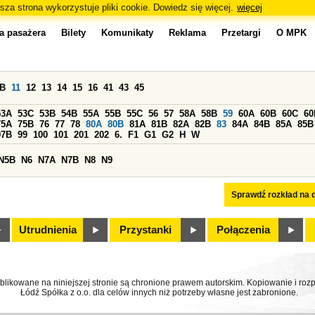
sza strona wykorzystuje pliki cookie. Dowiedz się więcej.
więcej
a pasażera
Bilety
Komunikaty
Reklama
Przetargi
O MPK
0B
11
12
13
14
15
16
41
43
45
53A
53C
53B
54B
55A
55B
55C
56
57
58A
58B
59
60A
60B
60C
60
75A
75B
76
77
78
80A
80B
81A
81B
82A
82B
83
84A
84B
85A
85B
97B
99
100
101
201
202
6.
F1
G1
G2
H
W
N5B
N6
N7A
N7B
N8
N9
Sprawdź rozkład na d
Utrudnienia
Przystanki
Połączenia
ublikowane na niniejszej stronie są chronione prawem autorskim. Kopiowanie i r
Łódź Spółka z o.o. dla celów innych niż potrzeby własne jest zabronione.