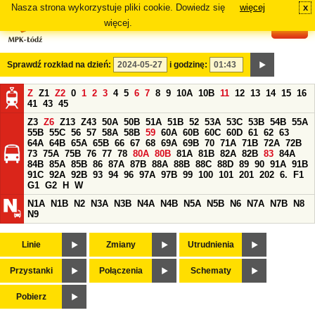
Nasza strona wykorzystuje pliki cookie. Dowiedz się
więcej
x
#
więcej.
Sprawdź rozkład na dzień:
i godzinę:
Z
Z1
Z2
0
1
2
3
4
5
6
7
8
9
10A
10B
11
12
13
14
15
16
41
43
45
Z3
Z6
Z13
Z43
50A
50B
51A
51B
52
53A
53C
53B
54B
55A
55B
55C
56
57
58A
58B
59
60A
60B
60C
60D
61
62
63
64A
64B
65A
65B
66
67
68
69A
69B
70
71A
71B
72A
72B
73
75A
75B
76
77
78
80A
80B
81A
81B
82A
82B
83
84A
84B
85A
85B
86
87A
87B
88A
88B
88C
88D
89
90
91A
91B
91C
92A
92B
93
94
96
97A
97B
99
100
101
201
202
6.
F1
G1
G2
H
W
N1A
N1B
N2
N3A
N3B
N4A
N4B
N5A
N5B
N6
N7A
N7B
N8
N9
Linie
Zmiany
Utrudnienia
Przystanki
Połączenia
Schematy
Pobierz