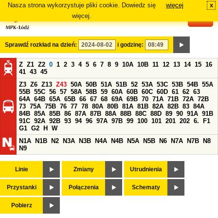
Nasza strona wykorzystuje pliki cookie. Dowiedz się
więcej
x
#
więcej.
Sprawdź rozkład na dzień:
i godzinę:
Z
Z1
Z2
0
1
2
3
4
5
6
7
8
9
10A
10B
11
12
13
14
15
16
41
43
45
Z3
Z6
Z13
Z43
50A
50B
51A
51B
52
53A
53C
53B
54B
55A
55B
55C
56
57
58A
58B
59
60A
60B
60C
60D
61
62
63
64A
64B
65A
65B
66
67
68
69A
69B
70
71A
71B
72A
72B
73
75A
75B
76
77
78
80A
80B
81A
81B
82A
82B
83
84A
84B
85A
85B
86
87A
87B
88A
88B
88C
88D
89
90
91A
91B
91C
92A
92B
93
94
96
97A
97B
99
100
101
201
202
6.
F1
G1
G2
H
W
N1A
N1B
N2
N3A
N3B
N4A
N4B
N5A
N5B
N6
N7A
N7B
N8
N9
Linie
Zmiany
Utrudnienia
Przystanki
Połączenia
Schematy
Pobierz