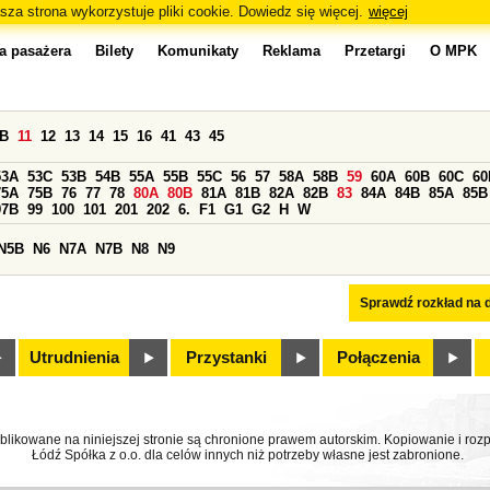
sza strona wykorzystuje pliki cookie. Dowiedz się więcej.
więcej
a pasażera
Bilety
Komunikaty
Reklama
Przetargi
O MPK
0B
11
12
13
14
15
16
41
43
45
53A
53C
53B
54B
55A
55B
55C
56
57
58A
58B
59
60A
60B
60C
60
75A
75B
76
77
78
80A
80B
81A
81B
82A
82B
83
84A
84B
85A
85B
97B
99
100
101
201
202
6.
F1
G1
G2
H
W
N5B
N6
N7A
N7B
N8
N9
Sprawdź rozkład na d
Utrudnienia
Przystanki
Połączenia
ublikowane na niniejszej stronie są chronione prawem autorskim. Kopiowanie i r
Łódź Spółka z o.o. dla celów innych niż potrzeby własne jest zabronione.