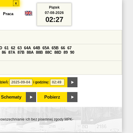
x
Piątek
07-08-2026
Praca
02:27
D
61
62
63
64A
64B
65A
65B
66
67
86
87A
87B
88A
88B
88C
88D
89
90
zień:
i godzinę:
Schematy
Pobierz
ozpowszechnianie ich bez pisemnej zgody MPK-