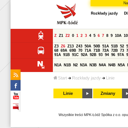
Na
Rozkłady jazdy
Dl
Z
Z1
Z2
0
1
2
3
4
5
6
7
8
9
10A
1
Z3
Z6
Z13
Z43
50A
50B
51A
51B
52
68
69A
69B
70
71A
71B
72A
72B
73
91A
91B
91C
92A
92B
93
94
96
97A
N1A
N1B
N2
N3A
N3B
N4A
N4B
N5A
Start
Rozkłady jazdy
Linie
Linie
Zmiany
Wszystkie treści MPK-Łódź Spółka z o.o. op