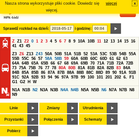
Nasza strona wykorzystuje pliki cookie. Dowiedz się
więcej
x
#
więcej.
Sprawdź rozkład na dzień:
i godzinę:
Z
Z1
Z2
0
1
2
3
4
5
6
7
8
9
10A
10B
11
12
13
14
15
16
41
43
45
Z3
Z6
Z13
Z43
50A
50B
51A
51B
52
53A
53C
53B
54B
55A
55B
55C
56
57
58A
58B
59
60A
60B
60C
60D
61
62
63
64A
64B
65A
65B
66
67
68
69A
69B
70
71A
71B
72A
72B
73
75A
75B
76
77
78
80A
80B
81A
81B
82A
82B
83
84A
84B
85A
85B
86
87A
87B
88A
88B
88C
88D
89
90
91A
91B
91C
92A
92B
93
94
96
97A
97B
99
100
101
201
202
6.
F1
G1
G2
H
W
N1A
N1B
N2
N3A
N3B
N4A
N4B
N5A
N5B
N6
N7A
N7B
N8
N9
Linie
Zmiany
Utrudnienia
Przystanki
Połączenia
Schematy
Pobierz