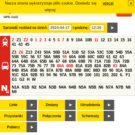
Nasza strona wykorzystuje pliki cookie. Dowiedz się
więcej
x
#
więcej.
Sprawdź rozkład na dzień:
i godzinę:
Z
Z1
Z2
0
1
2
3
4
5
6
7
8
9
10A
10B
11
12
13
14
15
16
41
43
45
Z3
Z6
Z13
Z43
50A
50B
51A
51B
52
53A
53C
53B
54B
55A
55B
55C
56
57
58A
58B
59
60A
60B
60C
60D
61
62
63
64A
64B
65A
65B
66
67
68
69A
69B
70
71A
71B
72A
72B
73
75A
75B
76
77
78
80A
80B
81A
81B
82A
82B
83
84A
84B
85A
85B
86
87A
87B
88A
88B
88C
88D
89
90
91A
91B
91C
92A
92B
93
94
96
97A
97B
99
100
101
201
202
6.
F1
G1
G2
H
W
N1A
N1B
N2
N3A
N3B
N4A
N4B
N5A
N5B
N6
N7A
N7B
N8
N9
Linie
Zmiany
Utrudnienia
Przystanki
Połączenia
Schematy
Pobierz